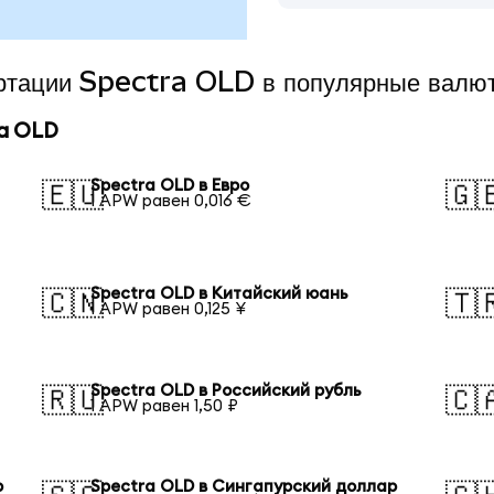
ертации Spectra OLD в популярные валю
a OLD
Spectra OLD в Евро
🇪🇺
🇬
1 APW равен 0,016 €
Spectra OLD в Китайский юань
🇨🇳
🇹
1 APW равен 0,125 ¥
Spectra OLD в Российский рубль
🇷🇺
🇨
1 APW равен 1,50 ₽
р
Spectra OLD в Сингапурский доллар