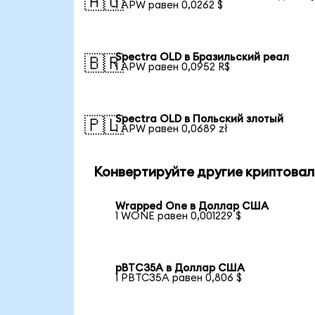
🇦🇺
1 APW равен 0,0262 $
Spectra OLD в Бразильский реал
🇧🇷
1 APW равен 0,0952 R$
Spectra OLD в Польский злотый
🇵🇱
1 APW равен 0,0689 zł
Конвертируйте другие криптовал
Wrapped One в Доллар США
1 WONE равен 0,001229 $
pBTC35A в Доллар США
1 PBTC35A равен 0,806 $