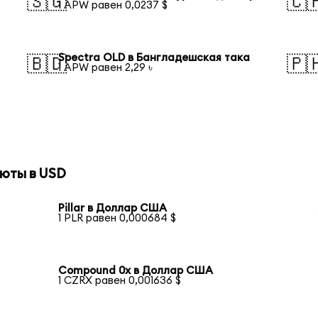
🇸🇬
🇨
1 APW равен 0,0237 $
Spectra OLD в Бангладешская така
🇧🇩
🇵
1 APW равен 2,29 ৳
юты в USD
Pillar в Доллар США
1 PLR равен 0,000684 $
Compound 0x в Доллар США
1 CZRX равен 0,001636 $