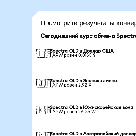
Посмотрите результаты конв
Сегодняшний курс обмена Spectr
Spectra OLD в Доллар США
🇺🇸
1 APW равен 0,0185 $
Spectra OLD в Японская иена
🇯🇵
1 APW равен 2,92 ¥
Spectra OLD в Южнокорейская вона
🇰🇷
1 APW равен 26,35 ₩
Spectra OLD в Австралийский долла