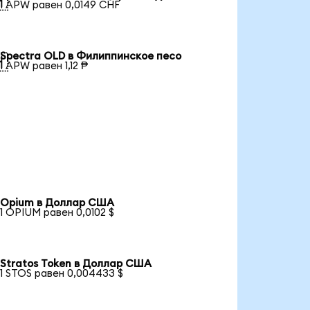

1 APW равен 0,0149 CHF
Spectra OLD в Филиппинское песо

1 APW равен 1,12 ₱
Opium в Доллар США
1 OPIUM равен 0,0102 $
Stratos Token в Доллар США
1 STOS равен 0,004433 $