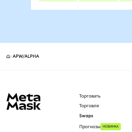
APW/ALPHA
Нижний колонтитул сайта MetaMask
Торговать
Торговля
Swaps
Прогнозы
НОВИНКА