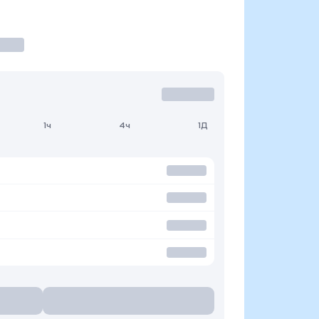
1ч
4ч
1Д