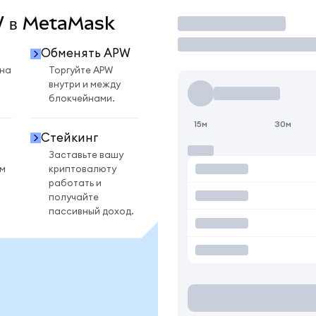
PW в MetaMask
Торговать
Обменять APW
 на
Торгуйте APW
внутри и между
блокчейнами.
15м
30м
Стейкинг
Заставьте вашу
ом
криптовалюту
работать и
получайте
пассивный доход.