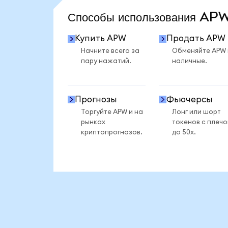
Способы использования A
Купить APW
Продать APW
Начните всего за
Обменяйте APW
пару нажатий.
наличные.
Прогнозы
Фьючерсы
Торгуйте APW и на
Лонг или шорт
рынках
токенов с плеч
криптопрогнозов.
до 50x.