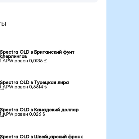
ты
Spectra OLD в Британский фунт

стерлингов
1 APW равен 0,0138 £
Spectra OLD в Турецкая лира

1 APW равен 0,8814 ₺
Spectra OLD в Канадский доллар

1 APW равен 0,026 $
Spectra OLD в Швейцарский франк