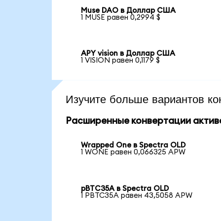
Muse DAO в Доллар США
1 MUSE равен 0,2994 $
APY vision в Доллар США
1 VISION равен 0,1179 $
Изучите больше вариантов ко
Расширенные конвертации актив
Wrapped One в Spectra OLD
1 WONE равен 0,066325 APW
pBTC35A в Spectra OLD
1 PBTC35A равен 43,5058 APW