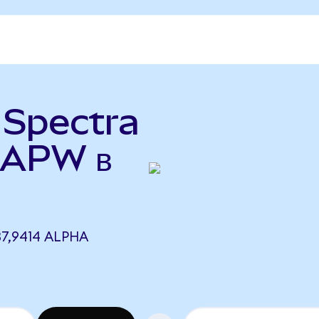
 Spectra
(APW в
7,9414 ALPHA