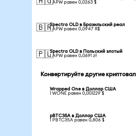
🇦🇺
1 APW равен 0,0263 $
Spectra OLD в Бразильский реал
🇧🇷
1 APW равен 0,0947 R$
Spectra OLD в Польский злотый
🇵🇱
1 APW равен 0,0691 zł
Конвертируйте другие криптовал
Wrapped One в Доллар США
1 WONE равен 0,001229 $
pBTC35A в Доллар США
1 PBTC35A равен 0,806 $