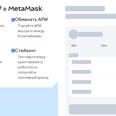
PW в MetaMask
Торговать
Обменять APW
 на
Торгуйте APW
внутри и между
блокчейнами.
15м
30м
Стейкинг
Заставьте вашу
ом
криптовалюту
работать и
получайте
пассивный доход.