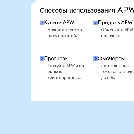
Способы использования A
Купить APW
Продать APW
Начните всего за
Обменяйте APW
пару нажатий.
наличные.
Прогнозы
Фьючерсы
Торгуйте APW и на
Лонг или шорт
рынках
токенов с плеч
криптопрогнозов.
до 50x.