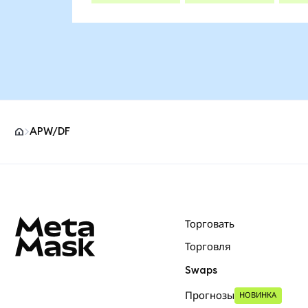
APW/DF
Нижний колонтитул сайта MetaMask
Торговать
Торговля
Swaps
Прогнозы
НОВИНКА