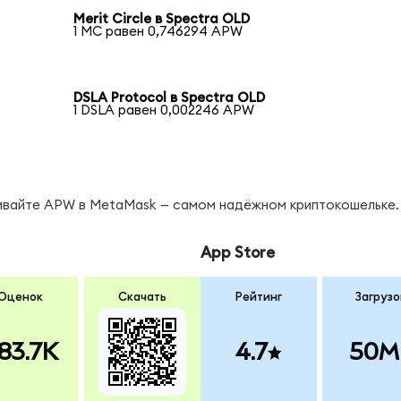
Merit Circle в Spectra OLD
1 MC равен 0,746294 APW
DSLA Protocol в Spectra OLD
1 DSLA равен 0,002246 APW
нивайте APW в MetaMask — самом надёжном криптокошельке.
App Store
Оценок
Скачать
Рейтинг
Загрузо
83.7K
4.7
50M