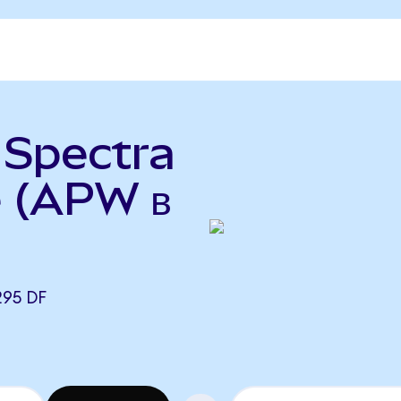
 Spectra
 (APW в
295 DF