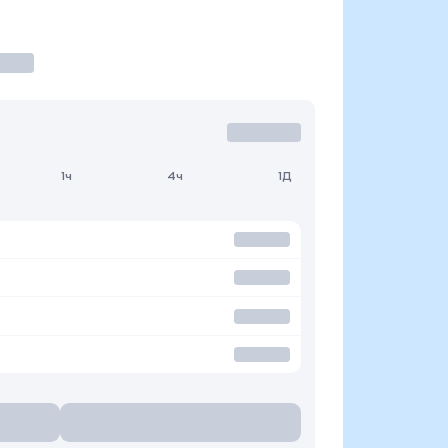
1ч
4ч
1Д