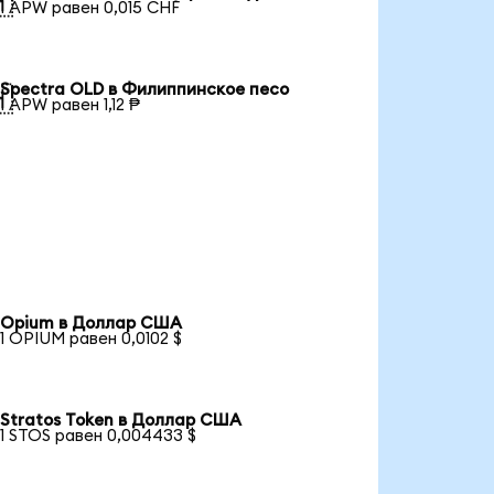

1 APW равен 0,015 CHF
Spectra OLD в Филиппинское песо

1 APW равен 1,12 ₱
Opium в Доллар США
1 OPIUM равен 0,0102 $
Stratos Token в Доллар США
1 STOS равен 0,004433 $