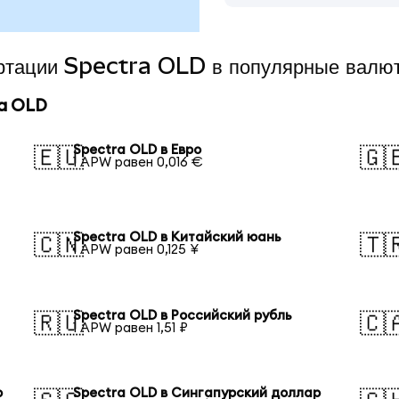
ертации Spectra OLD в популярные валю
a OLD
Spectra OLD в Евро
🇪🇺
🇬
1 APW равен 0,016 €
Spectra OLD в Китайский юань
🇨🇳
🇹
1 APW равен 0,125 ¥
Spectra OLD в Российский рубль
🇷🇺
🇨
1 APW равен 1,51 ₽
р
Spectra OLD в Сингапурский доллар