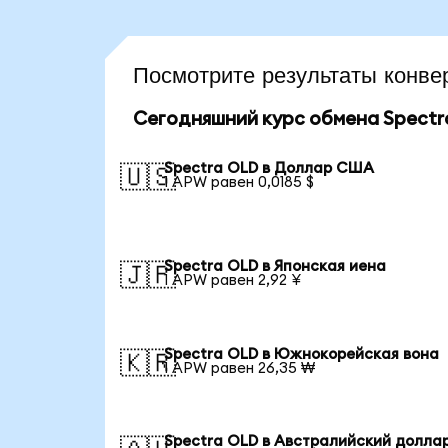
Посмотрите результаты конв
Сегодняшний курс обмена Spectr
Spectra OLD в Доллар США
🇺🇸
1 APW равен 0,0185 $
Spectra OLD в Японская иена
🇯🇵
1 APW равен 2,92 ¥
Spectra OLD в Южнокорейская вона
🇰🇷
1 APW равен 26,35 ₩
Spectra OLD в Австралийский долла