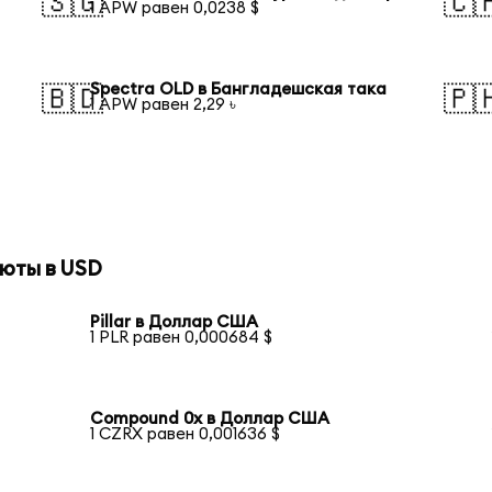
🇸🇬
🇨
1 APW равен 0,0238 $
Spectra OLD в Бангладешская така
🇧🇩
🇵
1 APW равен 2,29 ৳
юты в USD
Pillar в Доллар США
1 PLR равен 0,000684 $
Compound 0x в Доллар США
1 CZRX равен 0,001636 $