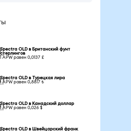
ты
Spectra OLD в Британский фунт

стерлингов
1 APW равен 0,0137 £
Spectra OLD в Турецкая лира

1 APW равен 0,8817 ₺
Spectra OLD в Канадский доллар

1 APW равен 0,026 $
Spectra OLD в Швейцарский франк