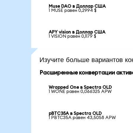
Muse DAO в Доллар США
1 MUSE равен 0,2994 $
APY vision в Доллар США
1 VISION равен 0,1179 $
Изучите больше вариантов ко
Расширенные конвертации актив
Wrapped One в Spectra OLD
1 WONE равен 0,066325 APW
pBTC35A в Spectra OLD
1 PBTC35A равен 43,5058 APW