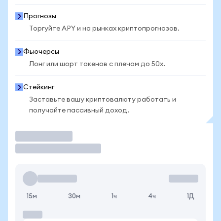
Прогнозы
Торгуйте APY и на рынках криптопрогнозов.
Фьючерсы
Лонг или шорт токенов с плечом до 50x.
Стейкинг
Заставьте вашу криптовалюту работать и
получайте пассивный доход.
Торговать
15м
30м
1ч
4ч
1Д