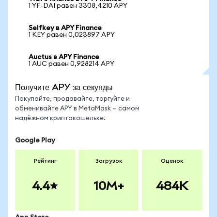
1 YF-DAI равен 3308,4210 APY
Selfkey в APY Finance
1 KEY равен 0,023897 APY
Auctus в APY Finance
1 AUC равен 0,928214 APY
Получите APY за секунды
Покупайте, продавайте, торгуйте и
обменивайте APY в MetaMask — самом
надёжном криптокошельке.
Google Play
Рейтинг
Загрузок
Оценок
4.4
10M+
484K