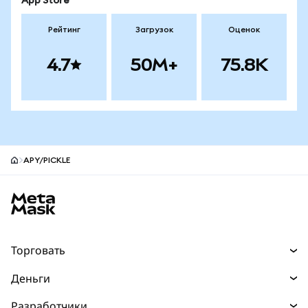
App Store
Рейтинг
Загрузок
Оценок
4.7
50M+
75.8K
APY/PICKLE
Нижний колонтитул сайта MetaMask
Торговать
Торговля
Деньги
Swaps
Покупайте
Разработчики