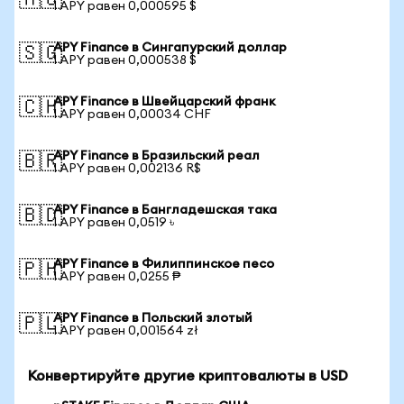
🇦🇺
1 APY равен 0,000595 $
APY Finance в Сингапурский доллар
🇸🇬
1 APY равен 0,000538 $
APY Finance в Швейцарский франк
🇨🇭
1 APY равен 0,00034 CHF
APY Finance в Бразильский реал
🇧🇷
1 APY равен 0,002136 R$
APY Finance в Бангладешская така
🇧🇩
1 APY равен 0,0519 ৳
APY Finance в Филиппинское песо
🇵🇭
1 APY равен 0,0255 ₱
APY Finance в Польский злотый
🇵🇱
1 APY равен 0,001564 zł
Конвертируйте другие криптовалюты в USD