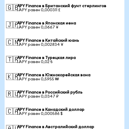
APY Finance в Британский фунт стерлингов
🇬🇧
1 APY равен 0,000311 £
APY Finance в Японская иена
🇯🇵
1 APY равен 0,0667 ¥
APY Finance в Китайский юань
🇨🇳
1 APY равен 0,002834 ¥
APY Finance в Турецкая лира
🇹🇷
1 APY равен 0,02 ₺
APY Finance в Южнокорейская вона
🇰🇷
1 APY равен 0,5955 ₩
APY Finance в Российский рубль
🇷🇺
1 APY равен 0,0347 ₽
APY Finance в Канадский доллар
🇨🇦
1 APY равен 0,000586 $
APY Finance в Австралийский доллар