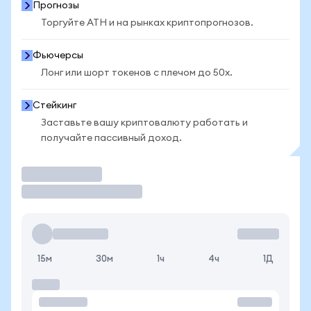
Прогнозы
Торгуйте ATH и на рынках криптопрогнозов.
Фьючерсы
Лонг или шорт токенов с плечом до 50x.
Стейкинг
Заставьте вашу криптовалюту работать и
получайте пассивный доход.
Торговать
15м
30м
1ч
4ч
1Д