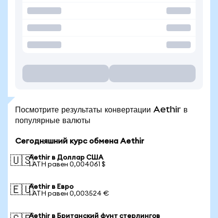
Посмотрите результаты конвертации Aethir в
популярные валюты
Сегодняшний курс обмена Aethir
Aethir в Доллар США
🇺🇸
1 ATH равен 0,004061 $
Aethir в Евро
🇪🇺
1 ATH равен 0,003524 €
Aethir в Британский фунт стерлингов