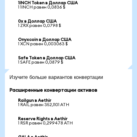
1INCH Token в Доллар США
1 1INCH равен 0,0836 $
0x в Доллар США
1 ZRX равен 0,0798 $
Onyxcoin в Доллар США
1 XCN равен 0,003063 $
Safe Token в Доллар США
1 SAFE равен 0,0879 $
Изучите больше вариантов конвертации
Расширенные конвертации активов
Railgun в Aethir
1 RAIL равен 352,1101 ATH
Reserve Rights в Aethir
1 RSR равен 0,299478 ATH