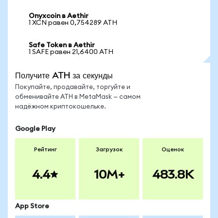
Onyxcoin в Aethir
1 XCN равен 0,754289 ATH
Safe Token в Aethir
1 SAFE равен 21,6400 ATH
Получите ATH за секунды
Покупайте, продавайте, торгуйте и
обменивайте ATH в MetaMask — самом
надёжном криптокошельке.
Google Play
Рейтинг
Загрузок
Оценок
4.4
10M+
483.8K
App Store