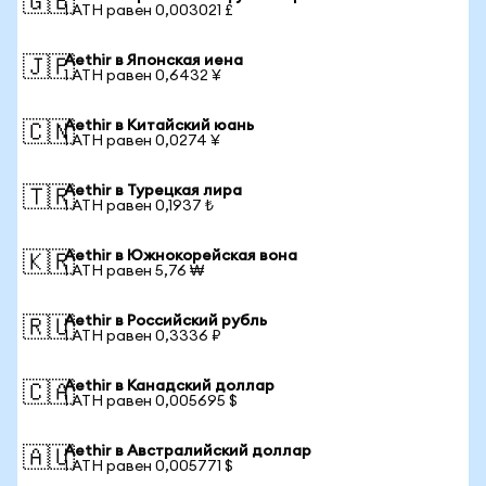
🇬🇧
1 ATH равен 0,003021 £
Aethir в Японская иена
🇯🇵
1 ATH равен 0,6432 ¥
Aethir в Китайский юань
🇨🇳
1 ATH равен 0,0274 ¥
Aethir в Турецкая лира
🇹🇷
1 ATH равен 0,1937 ₺
Aethir в Южнокорейская вона
🇰🇷
1 ATH равен 5,76 ₩
Aethir в Российский рубль
🇷🇺
1 ATH равен 0,3336 ₽
Aethir в Канадский доллар
🇨🇦
1 ATH равен 0,005695 $
Aethir в Австралийский доллар
🇦🇺
1 ATH равен 0,005771 $