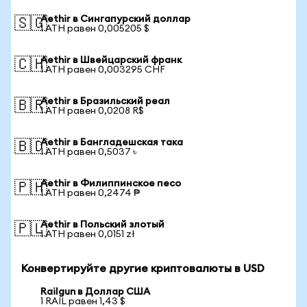
Aethir в Сингапурский доллар
🇸🇬
1 ATH равен 0,005205 $
Aethir в Швейцарский франк
🇨🇭
1 ATH равен 0,003295 CHF
Aethir в Бразильский реал
🇧🇷
1 ATH равен 0,0208 R$
Aethir в Бангладешская така
🇧🇩
1 ATH равен 0,5037 ৳
Aethir в Филиппинское песо
🇵🇭
1 ATH равен 0,2474 ₱
Aethir в Польский злотый
🇵🇱
1 ATH равен 0,0151 zł
Конвертируйте другие криптовалюты в USD
Railgun в Доллар США
1 RAIL равен 1,43 $