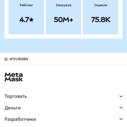
Рейтинг
Загрузок
Оценок
4.7
50M+
75.8K
ATH/EIGEN
Нижний колонтитул сайта MetaMask
Торговать
Торговля
Деньги
Swaps
Покупайте
Разработчики
Прогнозы
НОВИНКА
Карта
Документация для разработчиков