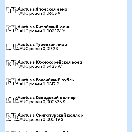
Auctus в Японская иена
🇯🇵
1 AUC равен 0,0605 ¥
Auctus в Китайский юань
🇨🇳
1 AUC равен 0,002576 ¥
Auctus в Турецкая лира
🇹🇷
1 AUC равен 0,0182 ₺
Auctus в Южнокорейская вона
🇰🇷
1 AUC равен 0,5423 ₩
Auctus в Российский рубль
🇷🇺
1 AUC равен 0,0317 ₽
Auctus в Канадский доллар
🇨🇦
1 AUC равен 0,000535 $
Auctus в Сингапурский доллар
🇸🇬
1 AUC равен 0,00049 $