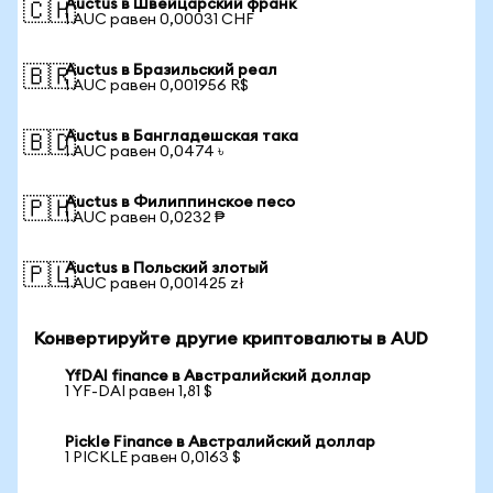
Auctus в Швейцарский франк
🇨🇭
1 AUC равен 0,00031 CHF
Auctus в Бразильский реал
🇧🇷
1 AUC равен 0,001956 R$
Auctus в Бангладешская така
🇧🇩
1 AUC равен 0,0474 ৳
Auctus в Филиппинское песо
🇵🇭
1 AUC равен 0,0232 ₱
Auctus в Польский злотый
🇵🇱
1 AUC равен 0,001425 zł
Конвертируйте другие криптовалюты в AUD
YfDAI finance в Австралийский доллар
1 YF-DAI равен 1,81 $
Pickle Finance в Австралийский доллар
1 PICKLE равен 0,0163 $