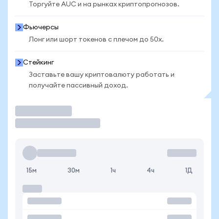
Торгуйте AUC и на рынках криптопрогнозов.
Фьючерсы
Лонг или шорт токенов с плечом до 50x.
Стейкинг
Заставьте вашу криптовалюту работать и
получайте пассивный доход.
Торговать
15м
30м
1ч
4ч
1Д