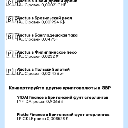
Auctus в Швейцарский франк
🇨🇭
1 AUC равен 0,00031 CHF
Auctus в Бразильский реал
🇧🇷
1 AUC равен 0,001954 R$
Auctus в Бангладешская така
🇧🇩
1 AUC равен 0,0473 ৳
Auctus в Филиппинское песо
🇵🇭
1 AUC равен 0,0232 ₱
Auctus в Польский злотый
🇵🇱
1 AUC равен 0,001426 zł
Конвертируйте другие криптовалюты в GBP
YfDAI finance в Британский фунт стерлингов
1 YF-DAI равен 0,9066 £
Pickle Finance в Британский фунт стерлингов
1 PICKLE равен 0,008528 £