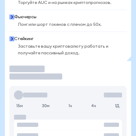
Торгуйте AUC и на рынках криптопрогнозов.
Фьючерсы
Лонг или шорт токенов с плечом до 50x.
Стейкинг
Заставьте вашу криптовалюту работать и
получайте пассивный доход.
Торговать
15м
30м
1ч
4ч
1Д