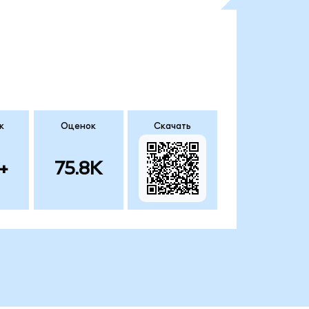
к
Оценок
Скачать
+
75.8K