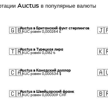
ертации Auctus в популярные валюты
Auctus в Британский фунт стерлингов
🇬🇧
🇯
1 AUC равен 0,000284 £
Auctus в Турецкая лира
🇹🇷
🇰
1 AUC равен 0,0182 ₺
Auctus в Канадский доллар
🇨🇦
🇦
1 AUC равен 0,000534 $
Auctus в Швейцарский франк
🇨🇭
🇧
1 AUC равен 0,000309 CHF