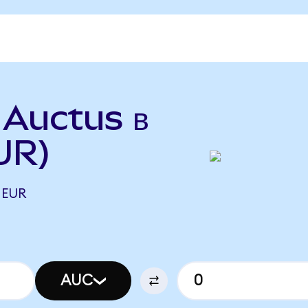
 Auctus в
UR)
 EUR
AUC