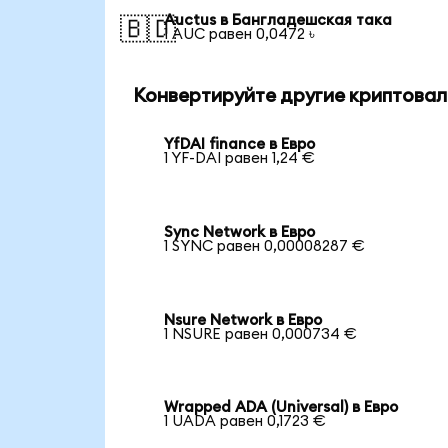
Auctus в Бангладешская така
🇧🇩
1 AUC равен 0,0472 ৳
Конвертируйте другие криптовал
YfDAI finance в Евро
1 YF-DAI равен 1,24 €
Sync Network в Евро
1 SYNC равен 0,00008287 €
Nsure Network в Евро
1 NSURE равен 0,000734 €
Wrapped ADA (Universal) в Евро
1 UADA равен 0,1723 €