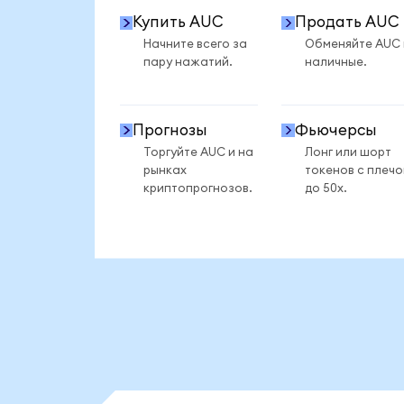
Купить AUC
Продать AUC
Начните всего за
Обменяйте AUC
пару нажатий.
наличные.
Прогнозы
Фьючерсы
Торгуйте AUC и на
Лонг или шорт
рынках
токенов с плеч
криптопрогнозов.
до 50x.