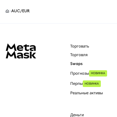
AUC/EUR
Нижний колонтитул сайта MetaMask
Торговать
Торговля
Swaps
Прогнозы
НОВИНКА
Перпы
НОВИНКА
Реальные активы
Деньги