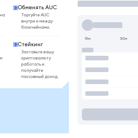
Обменять AUC
 на
Торгуйте AUC
внутри и между
блокчейнами.
15м
30м
Стейкинг
Заставьте вашу
ом
криптовалюту
работать и
получайте
пассивный доход.