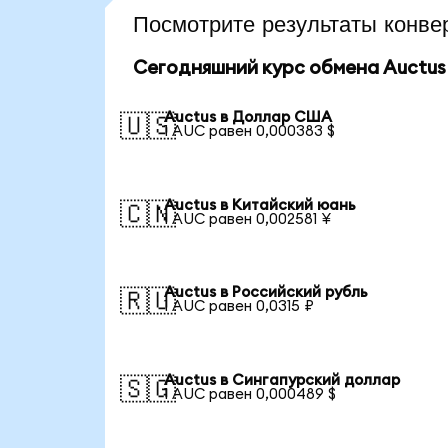
Посмотрите результаты конв
Сегодняшний курс обмена Auctus
Auctus в Доллар США
🇺🇸
1 AUC равен 0,000383 $
Auctus в Китайский юань
🇨🇳
1 AUC равен 0,002581 ¥
Auctus в Российский рубль
🇷🇺
1 AUC равен 0,0315 ₽
Auctus в Сингапурский доллар
🇸🇬
1 AUC равен 0,000489 $