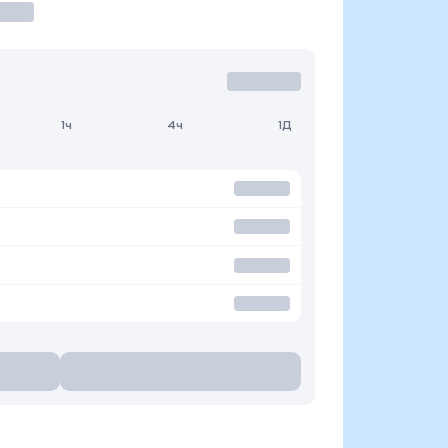
1ч
4ч
1Д