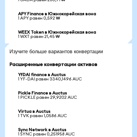
1 UADA равен 280,71 ₩
APY Finance в Южнокорейская вона
1 APY равен 0,592 ₩
WEEX Token в Южнокорейская вона
1 WXT равен 21,45 ₩
Изучите больше вариантов конвертации
Расширенные конвертации активов
YfDAI finance в Auctus
1 YF-DAI равен 3340,1496 AUC
Pickle Finance в Auctus
1 PICKLE равен 29,9202 AUC
Virtua в Auctus
1 TVK равен 1,0586 AUC
Sync Network в Auctus
1 SYNC равен 0,251958 AUC