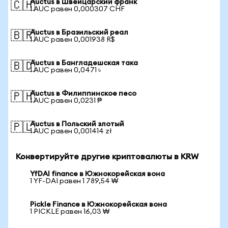
Auctus в Швейцарский франк
🇨🇭
1 AUC равен 0,000307 CHF
Auctus в Бразильский реал
🇧🇷
1 AUC равен 0,001938 R$
Auctus в Бангладешская така
🇧🇩
1 AUC равен 0,0471 ৳
Auctus в Филиппинское песо
🇵🇭
1 AUC равен 0,0231 ₱
Auctus в Польский злотый
🇵🇱
1 AUC равен 0,001414 zł
Конвертируйте другие криптовалюты в KRW
YfDAI finance в Южнокорейская вона
1 YF-DAI равен 1 789,54 ₩
Pickle Finance в Южнокорейская вона
1 PICKLE равен 16,03 ₩