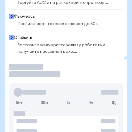
Торгуйте AUC и на рынках криптопрогнозов.
Фьючерсы
Лонг или шорт токенов с плечом до 50x.
Стейкинг
Заставьте вашу криптовалюту работать и
получайте пассивный доход.
Торговать
15м
30м
1ч
4ч
1Д