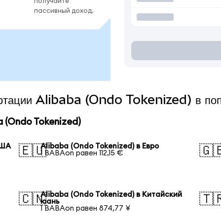
получайте
пассивный доход.
ертации Alibaba (Ondo Tokenized) в по
 (Ondo Tokenized)
США
Alibaba (Ondo Tokenized) в Евро
🇪🇺
🇬
1 BABAon равен 112,15 €
Alibaba (Ondo Tokenized) в Китайский
🇨🇳
🇹
юань
1 BABAon равен 874,77 ¥