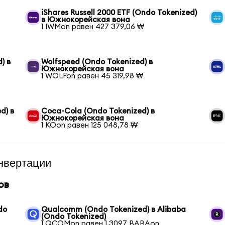
iShares Russell 2000 ETF (Ondo Tokenized)
в Южнокорейская вона
1 IWMon равен 427 379,06 ₩
) в
Wolfspeed (Ondo Tokenized) в
Южнокорейская вона
1 WOLFon равен 45 319,98 ₩
d) в
Coca-Cola (Ondo Tokenized) в
Южнокорейская вона
1 KOon равен 125 048,78 ₩
нвертации
ов
do
Qualcomm (Ondo Tokenized) в Alibaba
(Ondo Tokenized)
1 QCOMon равен 1,3097 BABAon