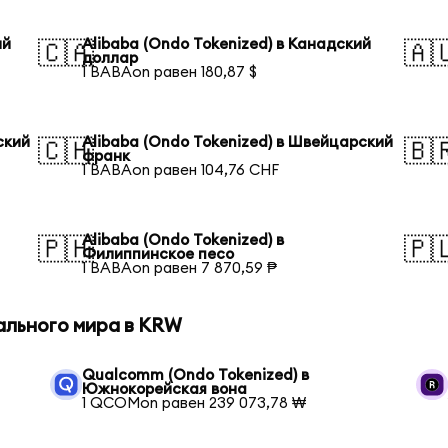
ий
Alibaba (Ondo Tokenized) в Канадский
🇨🇦
🇦
доллар
1 BABAon равен 180,87 $
ский
Alibaba (Ondo Tokenized) в Швейцарский
🇨🇭
🇧
франк
1 BABAon равен 104,76 CHF
Alibaba (Ondo Tokenized) в
🇵🇭
🇵
Филиппинское песо
1 BABAon равен 7 870,59 ₱
ального мира в KRW
Qualcomm (Ondo Tokenized) в
Южнокорейская вона
1 QCOMon равен 239 073,78 ₩