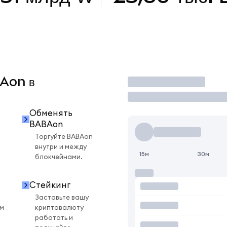
BAon в
Торговать
Обменять
BABAon
Торгуйте BABAon
внутри и между
15м
30м
блокчейнами.
Стейкинг
Заставьте вашу
ом
криптовалюту
работать и