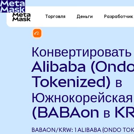
Торговля
Деньги
Разработчик
Конвертировать
Alibaba (Ond
Tokenized) в
Южнокорейская
(BABAon в K
BABAON/KRW: 1 ALIBABA (ONDO TOK