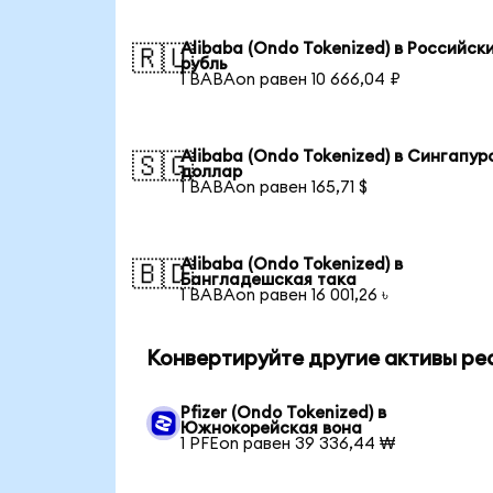
Alibaba (Ondo Tokenized) в Российск
🇷🇺
рубль
1 BABAon равен 10 666,04 ₽
Alibaba (Ondo Tokenized) в Сингапур
🇸🇬
доллар
1 BABAon равен 165,71 $
Alibaba (Ondo Tokenized) в
🇧🇩
Бангладешская така
1 BABAon равен 16 001,26 ৳
Конвертируйте другие активы ре
Pfizer (Ondo Tokenized) в
Южнокорейская вона
1 PFEon равен 39 336,44 ₩