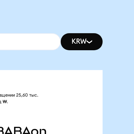
KRW
ащении 25,60 тыс.
д ₩.
BABAon