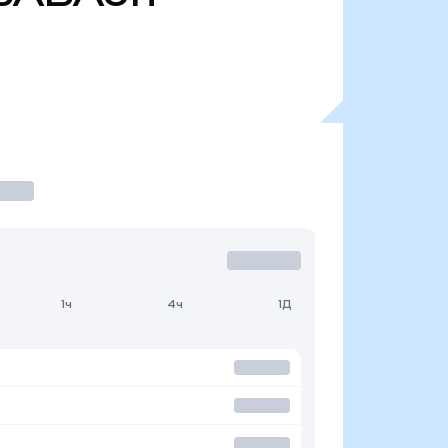
1ч
4ч
1Д