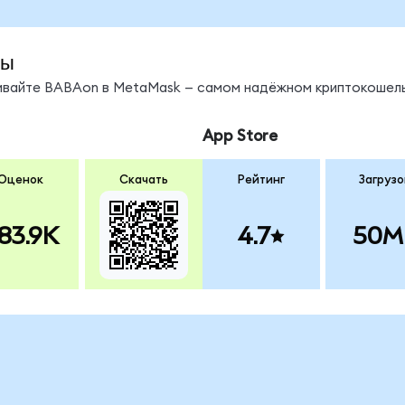
ды
нивайте BABAon в MetaMask — самом надёжном криптокошель
App Store
Оценок
Скачать
Рейтинг
Загрузо
83.9K
4.7
50M