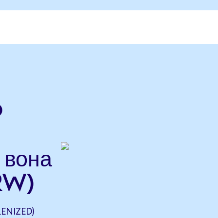
o
 вона
RW)
ENIZED)