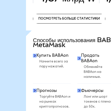
ПОСМОТРЕТЬ БОЛЬШЕ СТАТИСТИКИ
ПОСМОТРЕТЬ БОЛЬШЕ СТАТИСТИКИ
Способы использования BA
MetaMask
Купить BABAon
Продать
BABAon
Начните всего за
пару нажатий.
Обменяйте
BABAon на
наличные.
Прогнозы
Фьючерсы
Торгуйте BABAon и
Лонг или шорт
на рынках
токенов с плеч
криптопрогнозов.
до 50x.