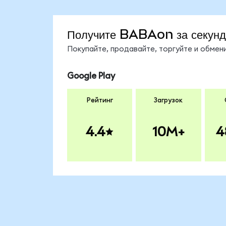
Получите BABAon за секун
Покупайте, продавайте, торгуйте и обме
Google Play
Рейтинг
Загрузок
4.4
10M+
4