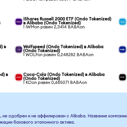
iShares Russell 2000 ETF (Ondo Tokenized)
)
в Alibaba (Ondo Tokenized)
1 IWMon равен 2,3414 BABAon
) в
Wolfspeed (Ondo Tokenized) в Alibaba
(Ondo Tokenized)
1 WOLFon равен 0,248282 BABAon
d) в
Coca-Cola (Ondo Tokenized) в Alibaba
(Ondo Tokenized)
1 KOon равен 0,685071 BABAon
 не одобрен и не аффилирован с Alibaba. Название компани
кации базового эталонного актива.