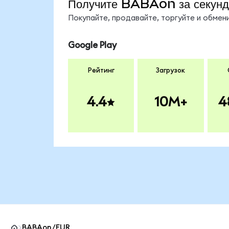
Получите BABAon за секун
Покупайте, продавайте, торгуйте и обме
Google Play
Рейтинг
Загрузок
4.4
10M+
4
BABAon/EUR