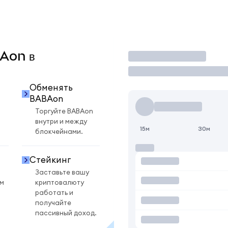
BAon в
Торговать
Обменять
BABAon
Торгуйте BABAon
внутри и между
15м
30м
блокчейнами.
Стейкинг
Заставьте вашу
ом
криптовалюту
работать и
получайте
пассивный доход.