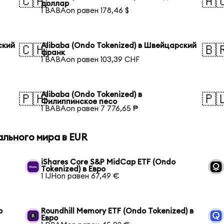
🇨🇦
🇦
доллар
1 BABAon равен 178,46 $
ский
Alibaba (Ondo Tokenized) в Швейцарский
🇨🇭
🇧
франк
1 BABAon равен 103,39 CHF
Alibaba (Ondo Tokenized) в
🇵🇭
🇵
Филиппинское песо
1 BABAon равен 7 776,65 ₱
ального мира в EUR
iShares Core S&P MidCap ETF (Ondo
Tokenized) в Евро
1 IJHon равен 67,49 €
о
Roundhill Memory ETF (Ondo Tokenized) в
Евро