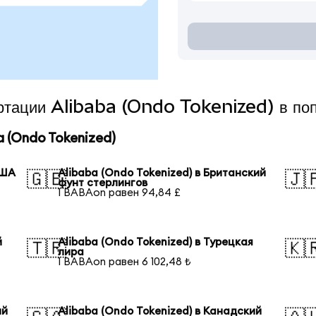
ертации Alibaba (Ondo Tokenized) в по
 (Ondo Tokenized)
США
Alibaba (Ondo Tokenized) в Британский
🇬🇧
🇯
фунт стерлингов
1 BABAon равен 94,84 £
й
Alibaba (Ondo Tokenized) в Турецкая
🇹🇷
🇰
лира
1 BABAon равен 6 102,48 ₺
ий
Alibaba (Ondo Tokenized) в Канадский