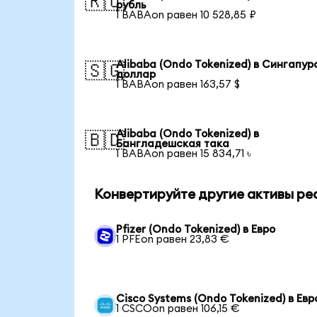
🇷🇺
рубль
1 BABAon равен 10 528,85 ₽
Alibaba (Ondo Tokenized) в Сингапур
🇸🇬
доллар
1 BABAon равен 163,57 $
Alibaba (Ondo Tokenized) в
🇧🇩
Бангладешская така
1 BABAon равен 15 834,71 ৳
Конвертируйте другие активы ре
Pfizer (Ondo Tokenized) в Евро
1 PFEon равен 23,83 €
Cisco Systems (Ondo Tokenized) в Евр
1 CSCOon равен 106,15 €