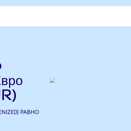
o
Евро
UR)
ENIZED) РАВНО