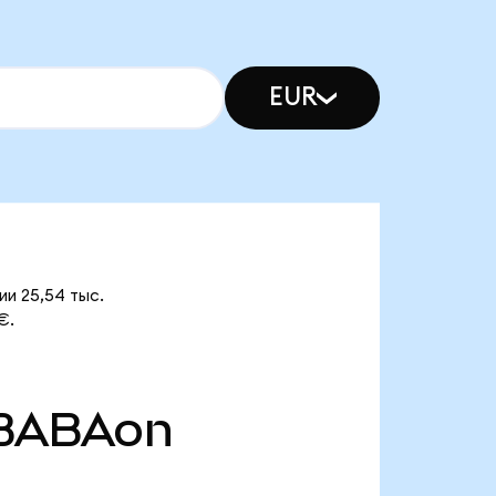
EUR
ии 25,54 тыс.
€.
BABAon