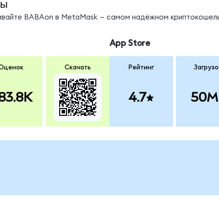
ды
нивайте BABAon в MetaMask — самом надёжном криптокошель
App Store
Оценок
Скачать
Рейтинг
Загрузо
83.8K
4.7
50M