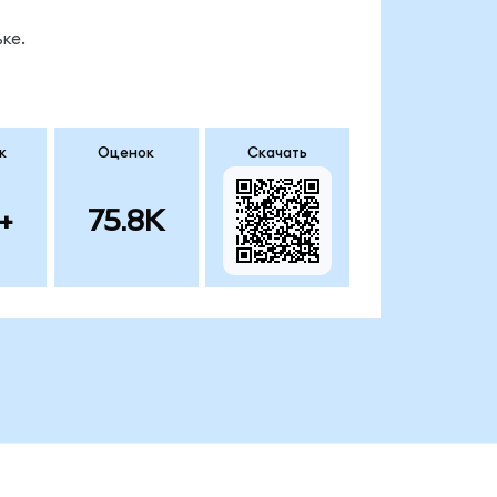
ке.
к
Оценок
Скачать
+
75.8K