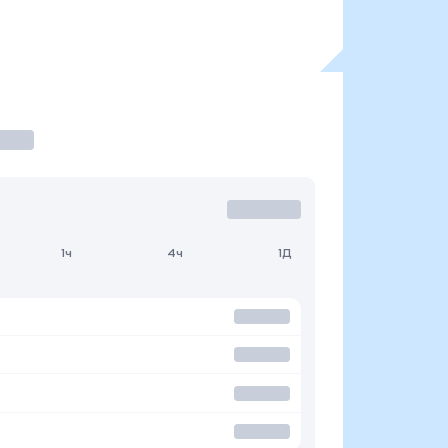
1ч
4ч
1Д