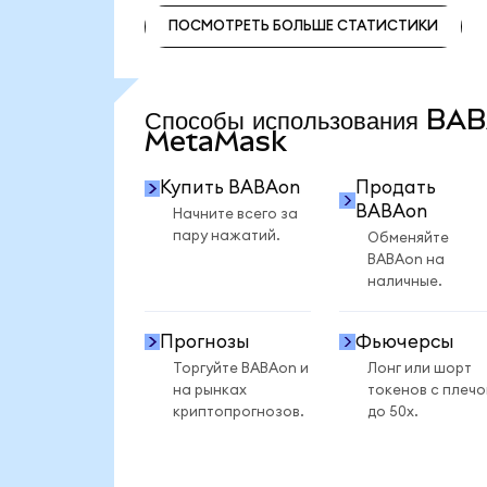
ПОСМОТРЕТЬ БОЛЬШЕ СТАТИСТИКИ
ПОСМОТРЕТЬ БОЛЬШЕ СТАТИСТИКИ
Способы использования BA
MetaMask
Купить BABAon
Продать
BABAon
Начните всего за
пару нажатий.
Обменяйте
BABAon на
наличные.
Прогнозы
Фьючерсы
Торгуйте BABAon и
Лонг или шорт
на рынках
токенов с плеч
криптопрогнозов.
до 50x.