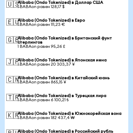
Alibaba (Ondo Tokenized) в Доллар США
🇺🇸
1 BABAon равен 128,17 $
Alibaba (Ondo Tokenized) в Евро
🇪🇺
1 BABAon равен 111,23 €
Alibaba (Ondo Tokenized) в Британский фунт
🇬🇧
стерлингов
1 BABAon равен 95,26 £
Alibaba (Ondo Tokenized) в Японская иена
🇯🇵
1 BABAon равен 20 303,37 ¥
Alibaba (Ondo Tokenized) в Китайский юань
🇨🇳
1 BABAon равен 865,15 ¥
Alibaba (Ondo Tokenized) в Турецкая лира
🇹🇷
1 BABAon равен 6 100,21 ₺
Alibaba (Ondo Tokenized) в Южнокорейская вона
🇰🇷
1 BABAon равен 182 437,4 ₩
Alibaba (Ondo Tokenized) в Российский рубль