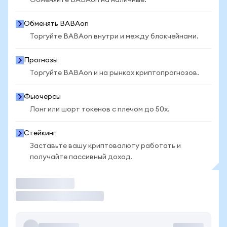
Обменяйте BABAon на наличные.
Обменять BABAon
Торгуйте BABAon внутри и между блокчейнами.
Прогнозы
Торгуйте BABAon и на рынках криптопрогнозов.
Фьючерсы
Лонг или шорт токенов с плечом до 50x.
Стейкинг
Заставьте вашу криптовалюту работать и
получайте пассивный доход.
Торговать