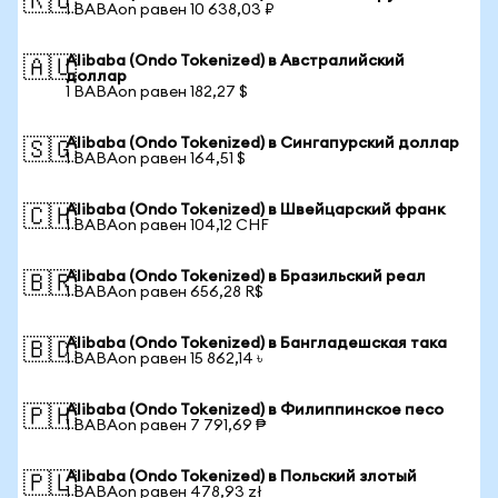
🇷🇺
1 BABAon равен 10 638,03 ₽
Alibaba (Ondo Tokenized) в Австралийский
🇦🇺
доллар
1 BABAon равен 182,27 $
Alibaba (Ondo Tokenized) в Сингапурский доллар
🇸🇬
1 BABAon равен 164,51 $
Alibaba (Ondo Tokenized) в Швейцарский франк
🇨🇭
1 BABAon равен 104,12 CHF
Alibaba (Ondo Tokenized) в Бразильский реал
🇧🇷
1 BABAon равен 656,28 R$
Alibaba (Ondo Tokenized) в Бангладешская така
🇧🇩
1 BABAon равен 15 862,14 ৳
Alibaba (Ondo Tokenized) в Филиппинское песо
🇵🇭
1 BABAon равен 7 791,69 ₱
Alibaba (Ondo Tokenized) в Польский злотый
🇵🇱
1 BABAon равен 478,93 zł