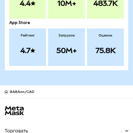
4.4
10M+
483.7K
App Store
Рейтинг
Загрузок
Оценок
4.7
50M+
75.8K
BABAon/CAD
Нижний колонтитул сайта MetaMask
Торговать