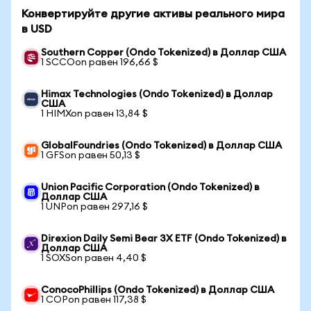
Конвертируйте другие активы реального мира
в USD
Southern Copper (Ondo Tokenized) в Доллар США
1 SCCOon равен 196,66 $
Himax Technologies (Ondo Tokenized) в Доллар
США
1 HIMXon равен 13,84 $
GlobalFoundries (Ondo Tokenized) в Доллар США
1 GFSon равен 50,13 $
Union Pacific Corporation (Ondo Tokenized) в
Доллар США
1 UNPon равен 297,16 $
Direxion Daily Semi Bear 3X ETF (Ondo Tokenized) в
Доллар США
1 SOXSon равен 4,40 $
ConocoPhillips (Ondo Tokenized) в Доллар США
1 COPon равен 117,38 $