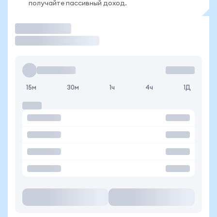
получайте пассивный доход.
Торговать
15м
30м
1ч
4ч
1Д