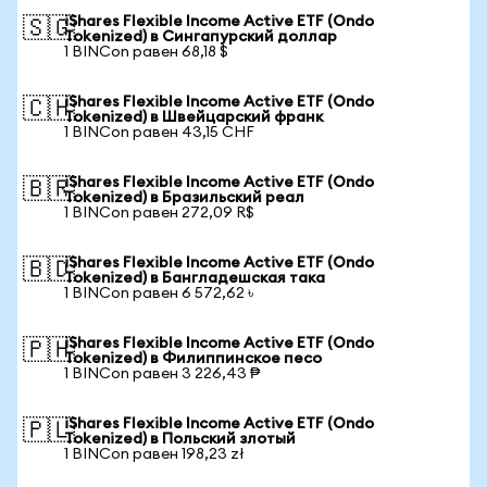
iShares Flexible Income Active ETF (Ondo
🇸🇬
Tokenized) в Сингапурский доллар
1 BINCon равен 68,18 $
iShares Flexible Income Active ETF (Ondo
🇨🇭
Tokenized) в Швейцарский франк
1 BINCon равен 43,15 CHF
iShares Flexible Income Active ETF (Ondo
🇧🇷
Tokenized) в Бразильский реал
1 BINCon равен 272,09 R$
iShares Flexible Income Active ETF (Ondo
🇧🇩
Tokenized) в Бангладешская така
1 BINCon равен 6 572,62 ৳
iShares Flexible Income Active ETF (Ondo
🇵🇭
Tokenized) в Филиппинское песо
1 BINCon равен 3 226,43 ₱
iShares Flexible Income Active ETF (Ondo
🇵🇱
Tokenized) в Польский злотый
1 BINCon равен 198,23 zł