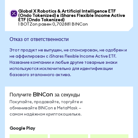
Global X Robotics & Artificial Intelligence ETF
(Ondo Tokenized) в iShares Flexible Income Active
ETF (Ondo Tokenized)
1 BOTZon равен 0,702881 BINCon
Отказ от ответственности
Этот продукт не выпущен, не спонсирован, не одобрен и
не аффилирован с iShares Flexible Income Active ETF.
Название компании и любые другие товарные знаки
используются исключительно для идентификации
базового эталонного актива.
Получите BINCon за секунды
Покупайте, продавайте, торгуйте и
обменивайте BINCon в MetaMask —
самом надёжном криптокошельке.
Google Play