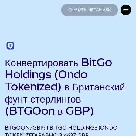
СКАЧАТЬ METAMASK
СКАЧАТЬ METAMASK
Конвертировать BitGo
Holdings (Ondo
Tokenized) в Британский
фунт стерлингов
(BTGOon в GBP)
BTGOON/GBP: 1 BITGO HOLDINGS (ONDO
TOKENIZED) РАВНО 3,6637 GBP