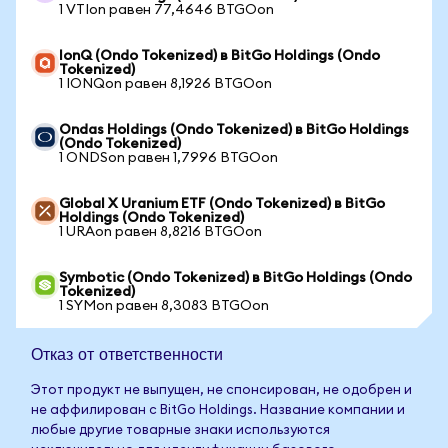
1 VTIon равен 77,4646 BTGOon
IonQ (Ondo Tokenized) в BitGo Holdings (Ondo
Tokenized)
1 IONQon равен 8,1926 BTGOon
Ondas Holdings (Ondo Tokenized) в BitGo Holdings
(Ondo Tokenized)
1 ONDSon равен 1,7996 BTGOon
Global X Uranium ETF (Ondo Tokenized) в BitGo
Holdings (Ondo Tokenized)
1 URAon равен 8,8216 BTGOon
Symbotic (Ondo Tokenized) в BitGo Holdings (Ondo
Tokenized)
1 SYMon равен 8,3083 BTGOon
Отказ от ответственности
Этот продукт не выпущен, не спонсирован, не одобрен и
не аффилирован с BitGo Holdings. Название компании и
любые другие товарные знаки используются