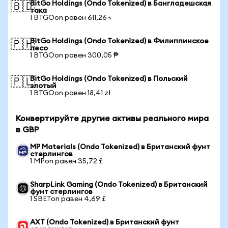
BitGo Holdings (Ondo Tokenized) в Бангладешская
🇧🇩
така
1 BTGOon равен 611,26 ৳
BitGo Holdings (Ondo Tokenized) в Филиппинское
🇵🇭
песо
1 BTGOon равен 300,05 ₱
BitGo Holdings (Ondo Tokenized) в Польский
🇵🇱
злотый
1 BTGOon равен 18,41 zł
Конвертируйте другие активы реального мира
в GBP
MP Materials (Ondo Tokenized) в Британский фунт
стерлингов
1 MPon равен 35,72 £
SharpLink Gaming (Ondo Tokenized) в Британский
фунт стерлингов
1 SBETon равен 4,69 £
AXT (Ondo Tokenized) в Британский фунт