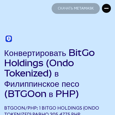
СКАЧАТЬ METAMASK
СКАЧАТЬ METAMASK
Конвертировать BitGo
Holdings (Ondo
Tokenized) в
Филиппинское песо
(BTGOon в PHP)
BTGOON/PHP: 1 BITGO HOLDINGS (ONDO
TOKENIZED) РАВНО 305,4775 PHP