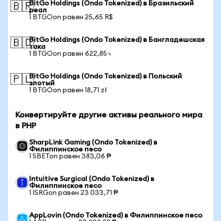
BitGo Holdings (Ondo Tokenized) в Бразильский
🇧🇷
реал
1 BTGOon равен 25,65 R$
BitGo Holdings (Ondo Tokenized) в Бангладешская
🇧🇩
така
1 BTGOon равен 622,85 ৳
BitGo Holdings (Ondo Tokenized) в Польский
🇵🇱
злотый
1 BTGOon равен 18,71 zł
Конвертируйте другие активы реального мира
в PHP
SharpLink Gaming (Ondo Tokenized) в
Филиппинское песо
1 SBETon равен 383,06 ₱
Intuitive Surgical (Ondo Tokenized) в
Филиппинское песо
1 ISRGon равен 23 033,71 ₱
AppLovin (Ondo Tokenized) в Филиппинское песо