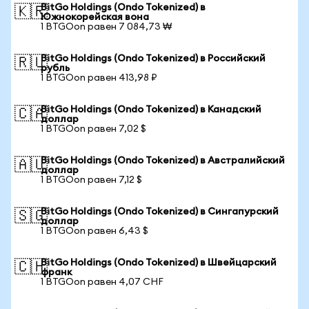
BitGo Holdings (Ondo Tokenized) в
🇰🇷
Южнокорейская вона
1 BTGOon равен 7 084,73 ₩
BitGo Holdings (Ondo Tokenized) в Российский
🇷🇺
рубль
1 BTGOon равен 413,98 ₽
BitGo Holdings (Ondo Tokenized) в Канадский
🇨🇦
доллар
1 BTGOon равен 7,02 $
BitGo Holdings (Ondo Tokenized) в Австралийский
🇦🇺
доллар
1 BTGOon равен 7,12 $
BitGo Holdings (Ondo Tokenized) в Сингапурский
🇸🇬
доллар
1 BTGOon равен 6,43 $
BitGo Holdings (Ondo Tokenized) в Швейцарский
🇨🇭
франк
1 BTGOon равен 4,07 CHF