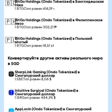
BitGo Holdings (Ondo Tokenized) в Бангладешская
🇧🇩
така
1 BTGOon равен 616,19 ৳
BitGo Holdings (Ondo Tokenized) в Филиппинское
🇵🇭
песо
1 BTGOon равен 302,21 ₱
BitGo Holdings (Ondo Tokenized) в Польский
🇵🇱
злотый
1 BTGOon равен 18,51 zł
Конвертируйте другие активы реального мира
в SGD
SharpLink Gaming (Ondo Tokenized) в
Сингапурский доллар
1 SBETon равен 8,06 $
Intuitive Surgical (Ondo Tokenized) в
Сингапурский доллар
1 ISRGon равен 484,95 $
AppLovin (Ondo Tokenized) в Сингапурский