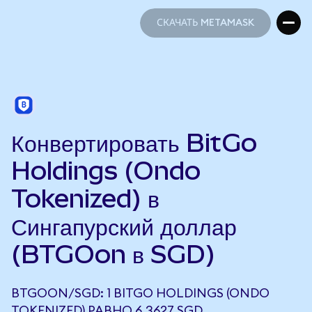
СКАЧАТЬ METAMASK
СКАЧАТЬ METAMASK
Конвертировать BitGo
Holdings (Ondo
Tokenized) в
Сингапурский доллар
(BTGOon в SGD)
BTGOON/SGD: 1 BITGO HOLDINGS (ONDO
TOKENIZED) РАВНО 6,3627 SGD