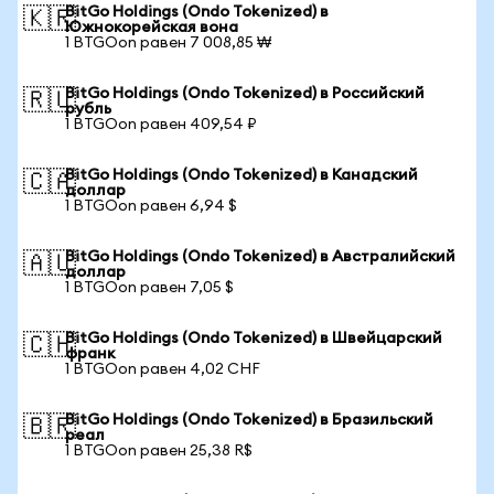
BitGo Holdings (Ondo Tokenized) в
🇰🇷
Южнокорейская вона
1 BTGOon равен 7 008,85 ₩
BitGo Holdings (Ondo Tokenized) в Российский
🇷🇺
рубль
1 BTGOon равен 409,54 ₽
BitGo Holdings (Ondo Tokenized) в Канадский
🇨🇦
доллар
1 BTGOon равен 6,94 $
BitGo Holdings (Ondo Tokenized) в Австралийский
🇦🇺
доллар
1 BTGOon равен 7,05 $
BitGo Holdings (Ondo Tokenized) в Швейцарский
🇨🇭
франк
1 BTGOon равен 4,02 CHF
BitGo Holdings (Ondo Tokenized) в Бразильский
🇧🇷
реал
1 BTGOon равен 25,38 R$