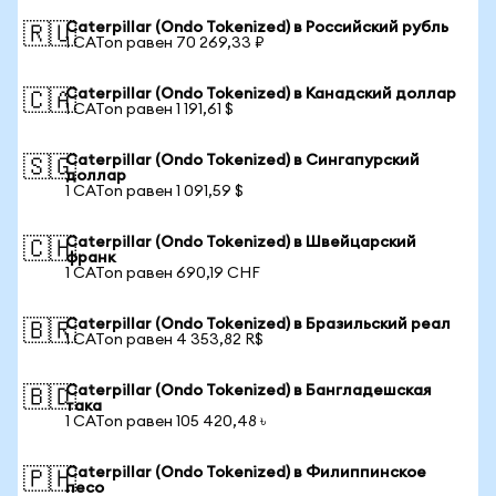
Caterpillar (Ondo Tokenized) в Российский рубль
🇷🇺
1 CATon равен 70 269,33 ₽
Caterpillar (Ondo Tokenized) в Канадский доллар
🇨🇦
1 CATon равен 1 191,61 $
Caterpillar (Ondo Tokenized) в Сингапурский
🇸🇬
доллар
1 CATon равен 1 091,59 $
Caterpillar (Ondo Tokenized) в Швейцарский
🇨🇭
франк
1 CATon равен 690,19 CHF
Caterpillar (Ondo Tokenized) в Бразильский реал
🇧🇷
1 CATon равен 4 353,82 R$
Caterpillar (Ondo Tokenized) в Бангладешская
🇧🇩
така
1 CATon равен 105 420,48 ৳
Caterpillar (Ondo Tokenized) в Филиппинское
🇵🇭
песо