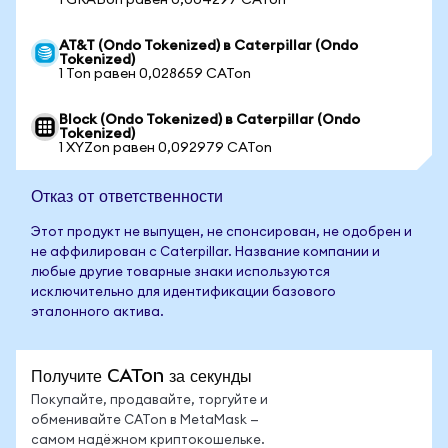
1 GRABon равен 0,004297 CATon
AT&T (Ondo Tokenized) в Caterpillar (Ondo
Tokenized)
1 Ton равен 0,028659 CATon
Block (Ondo Tokenized) в Caterpillar (Ondo
Tokenized)
1 XYZon равен 0,092979 CATon
Отказ от ответственности
Этот продукт не выпущен, не спонсирован, не одобрен и
не аффилирован с Caterpillar. Название компании и
любые другие товарные знаки используются
исключительно для идентификации базового
эталонного актива.
Получите CATon за секунды
Покупайте, продавайте, торгуйте и
обменивайте CATon в MetaMask —
самом надёжном криптокошельке.