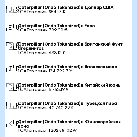
Caterpillar (Ondo Tokenized) в Доллар США
🇺🇸
1 CATon равен 854,17 $
Caterpillar (Ondo Tokenized) в Евро
🇪🇺
1 CATon равен 739,09 €
Caterpillar (Ondo Tokenized) в Британский фунт
🇬🇧
стерлингов
1 CATon равен 633,12 £
Caterpillar (Ondo Tokenized) в Японская иена
🇯🇵
1 CATon равен 134 792,7 ¥
Caterpillar (Ondo Tokenized) в Китайский юань
🇨🇳
1 CATon равен 5 763,19 ¥
Caterpillar (Ondo Tokenized) в Турецкая лира
🇹🇷
1 CATon равен 40 740,29 ₺
Caterpillar (Ondo Tokenized) в Южнокорейская
🇰🇷
вона
1 CATon равен 1 202 581,02 ₩