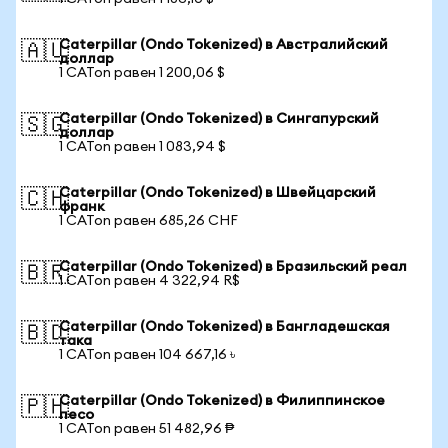
Caterpillar (Ondo Tokenized) в Австралийский
🇦🇺
доллар
1 CATon равен 1 200,06 $
Caterpillar (Ondo Tokenized) в Сингапурский
🇸🇬
доллар
1 CATon равен 1 083,94 $
Caterpillar (Ondo Tokenized) в Швейцарский
🇨🇭
франк
1 CATon равен 685,26 CHF
Caterpillar (Ondo Tokenized) в Бразильский реал
🇧🇷
1 CATon равен 4 322,94 R$
Caterpillar (Ondo Tokenized) в Бангладешская
🇧🇩
така
1 CATon равен 104 667,16 ৳
Caterpillar (Ondo Tokenized) в Филиппинское
🇵🇭
песо
1 CATon равен 51 482,96 ₱