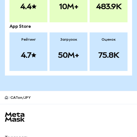
4.4
10M+
483.9K
App Store
Рейтинг
Загрузок
Оценок
4.7
50M+
75.8K
CATon/JPY
Нижний колонтитул сайта MetaMask