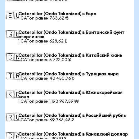
Caterpillar (Ondo Tokenized) в Евро
🇪🇺
1 CATon равен 733,62 €
Caterpillar (Ondo Tokenized) в Британский фунт
🇬🇧
стерлингов
1 CATon равен 628,62 £
Caterpillar (Ondo Tokenized) в Китайский юань
🇨🇳
1 CATon равен 5 722,00 ¥
Caterpillar (Ondo Tokenized) в Турецкая лира
🇹🇷
1 CATon равен 40 450,76 ₺
Caterpillar (Ondo Tokenized) в Южнокорейская
🇰🇷
вона
1 CATon равен 1 193 987,59 ₩
Caterpillar (Ondo Tokenized) в Российский рубль
🇷🇺
1 CATon равен 69 768,48 ₽
Caterpillar (Ondo Tokenized) в Канадский доллар
🇨🇦
1 CATon равен 1 183,10 $