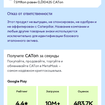
1 SMRon равен 0,010425 CATon
Отказ от ответственности
Этот продукт не выпущен, не спонсирован, не одобрен и
не аффилирован с Caterpillar. Название компании и
любые другие товарные знаки используются
исключительно для идентификации базового
эталонного актива.
Получите CATon за секунды
Покупайте, продавайте, торгуйте и
обменивайте CATon в MetaMask —
самом надёжном криптокошельке.
Google Play
Рейтинг
Загрузок
Оценок
4.4
10M+
483.7K