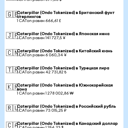
Caterpillar (Ondo Tokenized) в Британский фунт
🇬🇧
стерлингов
1 CATon равен 666,61 £
Caterpillar (Ondo Tokenized) в Японская иена
🇯🇵
1 CATon равен 141 727,5 ¥
Caterpillar (Ondo Tokenized) в Китайский юань
🇨🇳
1 CATon равен 6 060,34 ¥
Caterpillar (Ondo Tokenized) в Турецкая лира
🇹🇷
1 CATon равен 42 731,82 ₺
Caterpillar (Ondo Tokenized) в Южнокорейская
🇰🇷
вона
1 CATon равен 1 278 002,86 ₩
Caterpillar (Ondo Tokenized) в Российский рубль
🇷🇺
1 CATon равен 73 015,25 ₽
Caterpillar (Ondo Tokenized) в Канадский доллар
🇨🇦
1 CATon равен 1 256,23 $