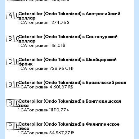
Caterpillar (Ondo Tokenized) в Австралийский
🇦🇺
доллар
1 CATon равен 1 274,75 $
Caterpillar (Ondo Tokenized) в Сингапурский
🇸🇬
доллар
1 CATon равен 1 151,01 $
Caterpillar (Ondo Tokenized) в Швейцарский
🇨🇭
франк
1 CATon равен 726,96 CHF
Caterpillar (Ondo Tokenized) в Бразильский реал
🇧🇷
1 CATon равен 4 601,37 R$
Caterpillar (Ondo Tokenized) в Бангладешская
🇧🇩
така
1 CATon равен 111 110,77 ৳
Caterpillar (Ondo Tokenized) в Филиппинское
🇵🇭
песо
1 CATon равен 54 567,27 ₱