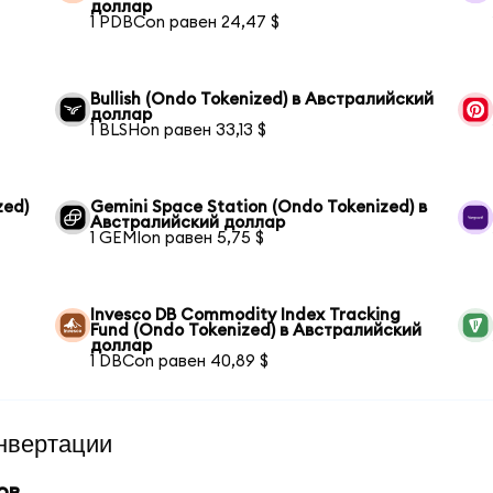
доллар
1 PDBCon равен 24,47 $
Bullish (Ondo Tokenized) в Австралийский
доллар
1 BLSHon равен 33,13 $
zed)
Gemini Space Station (Ondo Tokenized) в
Австралийский доллар
1 GEMIon равен 5,75 $
Invesco DB Commodity Index Tracking
Fund (Ondo Tokenized) в Австралийский
доллар
1 DBCon равен 40,89 $
нвертации
ов