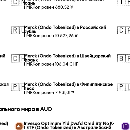
🇨🇳
🇹
юань
1 MRKon равен 880,52 ¥
Merck (Ondo Tokenized) в Российский
🇷🇺
🇨
рубль
1 MRKon равен 10 827,96 ₽
кий
Merck (Ondo Tokenized) в Швейцарский
🇨🇭
🇧
франк
1 MRKon равен 106,04 CHF
ская
Merck (Ondo Tokenized) в Филиппинское
🇵🇭
🇵
песо
1 MRKon равен 7 931,01 ₱
ального мира в AUD
zed)
Invesco Optimum Yld Dvsfd Cmd Str No K-
1 ETF (Ondo Tokenized) в Австралийский