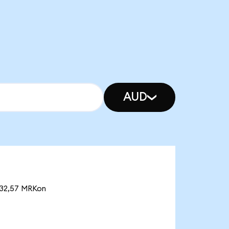
AUD
132,57 MRKon