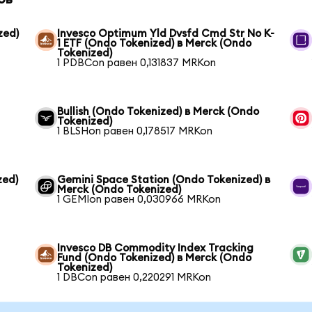
zed)
Invesco Optimum Yld Dvsfd Cmd Str No K-
1 ETF (Ondo Tokenized) в Merck (Ondo
Tokenized)
1 PDBCon равен 0,131837 MRKon
Bullish (Ondo Tokenized) в Merck (Ondo
Tokenized)
1 BLSHon равен 0,178517 MRKon
zed)
Gemini Space Station (Ondo Tokenized) в
Merck (Ondo Tokenized)
1 GEMIon равен 0,030966 MRKon
Invesco DB Commodity Index Tracking
Fund (Ondo Tokenized) в Merck (Ondo
Tokenized)
1 DBCon равен 0,220291 MRKon