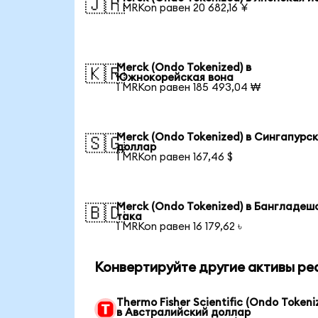
🇯🇵
1 MRKon равен 20 682,16 ¥
Merck (Ondo Tokenized) в
🇰🇷
Южнокорейская вона
1 MRKon равен 185 493,04 ₩
Merck (Ondo Tokenized) в Сингапурс
🇸🇬
доллар
1 MRKon равен 167,46 $
Merck (Ondo Tokenized) в Бангладеш
🇧🇩
така
1 MRKon равен 16 179,62 ৳
Конвертируйте другие активы ре
Thermo Fisher Scientific (Ondo Tokeni
в Австралийский доллар