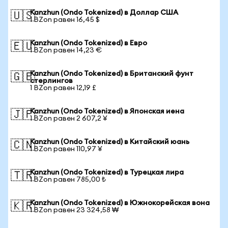
Kanzhun (Ondo Tokenized) в Доллар США
🇺🇸
1 BZon равен 16,45 $
Kanzhun (Ondo Tokenized) в Евро
🇪🇺
1 BZon равен 14,23 €
Kanzhun (Ondo Tokenized) в Британский фунт
🇬🇧
стерлингов
1 BZon равен 12,19 £
Kanzhun (Ondo Tokenized) в Японская иена
🇯🇵
1 BZon равен 2 607,2 ¥
Kanzhun (Ondo Tokenized) в Китайский юань
🇨🇳
1 BZon равен 110,97 ¥
Kanzhun (Ondo Tokenized) в Турецкая лира
🇹🇷
1 BZon равен 785,00 ₺
Kanzhun (Ondo Tokenized) в Южнокорейская вона
🇰🇷
1 BZon равен 23 324,58 ₩