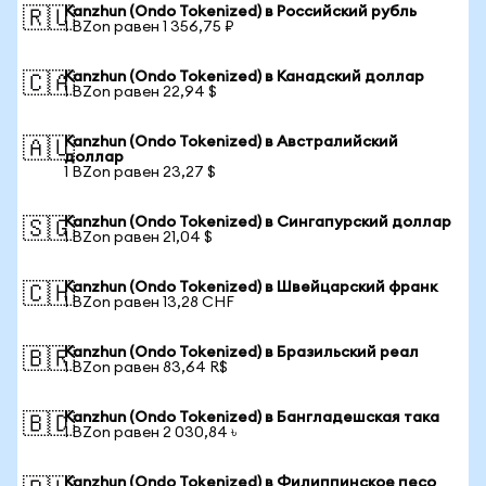
Kanzhun (Ondo Tokenized) в Российский рубль
🇷🇺
1 BZon равен 1 356,75 ₽
Kanzhun (Ondo Tokenized) в Канадский доллар
🇨🇦
1 BZon равен 22,94 $
Kanzhun (Ondo Tokenized) в Австралийский
🇦🇺
доллар
1 BZon равен 23,27 $
Kanzhun (Ondo Tokenized) в Сингапурский доллар
🇸🇬
1 BZon равен 21,04 $
Kanzhun (Ondo Tokenized) в Швейцарский франк
🇨🇭
1 BZon равен 13,28 CHF
Kanzhun (Ondo Tokenized) в Бразильский реал
🇧🇷
1 BZon равен 83,64 R$
Kanzhun (Ondo Tokenized) в Бангладешская така
🇧🇩
1 BZon равен 2 030,84 ৳
Kanzhun (Ondo Tokenized) в Филиппинское песо