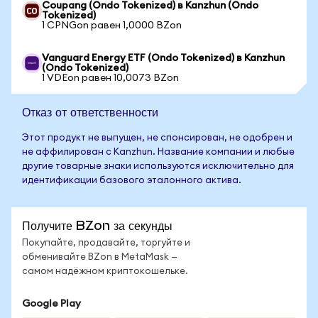
Coupang (Ondo Tokenized) в Kanzhun (Ondo
Tokenized)
1 CPNGon равен 1,0000 BZon
Vanguard Energy ETF (Ondo Tokenized) в Kanzhun
(Ondo Tokenized)
1 VDEon равен 10,0073 BZon
Отказ от ответственности
Этот продукт не выпущен, не спонсирован, не одобрен и
не аффилирован с Kanzhun. Название компании и любые
другие товарные знаки используются исключительно для
идентификации базового эталонного актива.
Получите BZon за секунды
Покупайте, продавайте, торгуйте и
обменивайте BZon в MetaMask —
самом надёжном криптокошельке.
Google Play