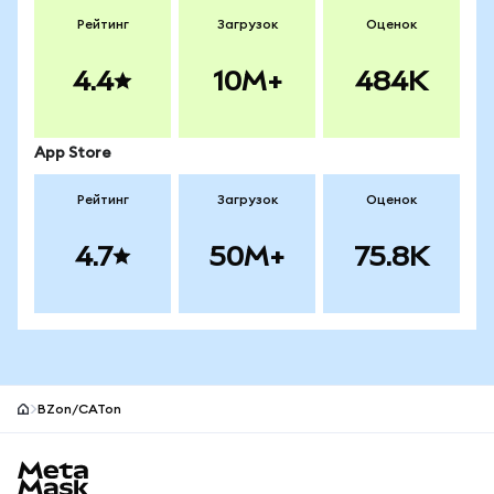
Рейтинг
Загрузок
Оценок
4.4
10M+
484K
App Store
Рейтинг
Загрузок
Оценок
4.7
50M+
75.8K
BZon/CATon
Нижний колонтитул сайта MetaMask