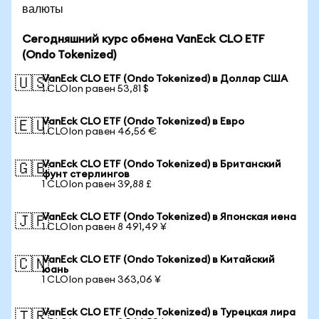
валюты
Сегодняшний курс обмена VanEck CLO ETF
(Ondo Tokenized)
VanEck CLO ETF (Ondo Tokenized) в Доллар США
🇺🇸
1 CLOIon равен 53,81 $
VanEck CLO ETF (Ondo Tokenized) в Евро
🇪🇺
1 CLOIon равен 46,56 €
VanEck CLO ETF (Ondo Tokenized) в Британский
🇬🇧
фунт стерлингов
1 CLOIon равен 39,88 £
VanEck CLO ETF (Ondo Tokenized) в Японская иена
🇯🇵
1 CLOIon равен 8 491,49 ¥
VanEck CLO ETF (Ondo Tokenized) в Китайский
🇨🇳
юань
1 CLOIon равен 363,06 ¥
VanEck CLO ETF (Ondo Tokenized) в Турецкая лира
🇹🇷