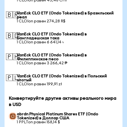
1 CLOIon равен 43,48 CHF
VanEck CLO ETF (Ondo Tokenized) в Бразильский
🇧🇷
реал
1 CLOIon равен 274,28 R$
VanEck CLO ETF (Ondo Tokenized) в
🇧🇩
Бангладешская така
1 CLOIon равен 6 641,14 ৳
VanEck CLO ETF (Ondo Tokenized) в
🇵🇭
Филиппинское песо
1 CLOIon равен 3 266,42 ₱
VanEck CLO ETF (Ondo Tokenized) в Польский
🇵🇱
злотый
1 CLOIon равен 199,91 zł
Конвертируйте другие активы реального мира
в USD
abrdn Physical Platinum Shares ETF (Ondo
Tokenized) в Доллар США
1 PPLTon равен 158,14 $