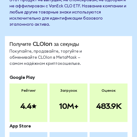
Этот продукт не выпущен, не спонсирован, не одобрен и
не аффилирован с VanEck CLO ETF. Название компании и
любые другие товарные знаки используются
исключительно для идентификации базового
эталонного актива.
Получите CLOIon за секунды
Покупайте, продавайте, торгуйте и
обменивайте CLOIon в MetaMask —
самом надёжном криптокошельке.
Google Play
Рейтинг
Загрузок
Оценок
4.4
10M+
483.9K
App Store