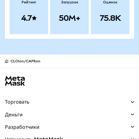
Рейтинг
Загрузок
Оценок
4.7
50M+
75.8K
CLOIon/CAPRon
Нижний колонтитул сайта MetaMask
Торговать
Торговля
Деньги
Swaps
Покупайте
Разработчики
Прогнозы
НОВИНКА
Карта
Документация для разработчиков