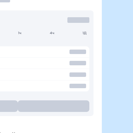
1ч
4ч
1Д