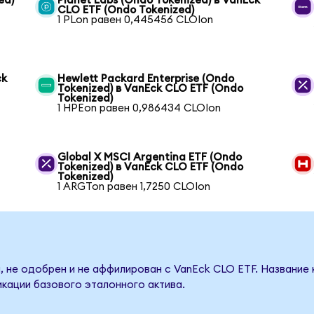
ed)
Planet Labs (Ondo Tokenized) в VanEck
CLO ETF (Ondo Tokenized)
1 PLon равен 0,445456 CLOIon
ck
Hewlett Packard Enterprise (Ondo
Tokenized) в VanEck CLO ETF (Ondo
Tokenized)
1 HPEon равен 0,986434 CLOIon
Global X MSCI Argentina ETF (Ondo
Tokenized) в VanEck CLO ETF (Ondo
Tokenized)
1 ARGTon равен 1,7250 CLOIon
, не одобрен и не аффилирован с VanEck CLO ETF. Название 
кации базового эталонного актива.