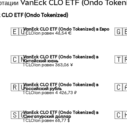
вертации VanEck CLO ETF (Ondo Tokeni
CLO ETF (Ondo Tokenized)
VanEck CLO ETF (Ondo Tokenized) в Евро
🇪🇺
🇬
1 CLOIon равен 46,54 €
VanEck CLO ETF (Ondo Tokenized) в
🇨🇳
🇹
Китайский юань
1 CLOIon равен 363,06 ¥
VanEck CLO ETF (Ondo Tokenized) в
🇷🇺
🇨
Российский рубль
1 CLOIon равен 4 426,73 ₽
VanEck CLO ETF (Ondo Tokenized) в
🇸🇬
🇨
Сингапурский доллар
1 CLOIon равен 68,77 $