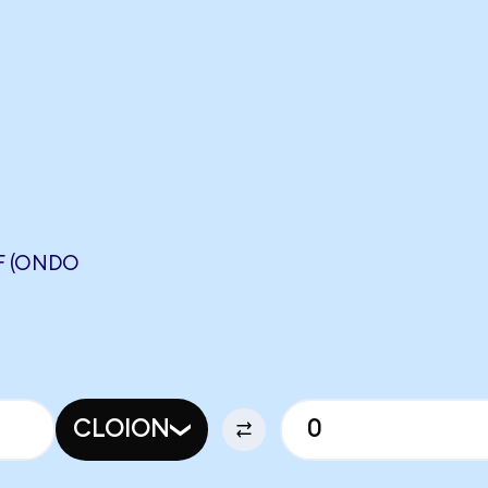
F (ONDO
CLOION