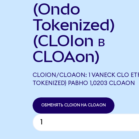
(Ondo
Tokenized)
(CLOIon в
CLOAon)
CLOION/CLOAON: 1 VANECK CLO ET
TOKENIZED) РАВНО 1,0203 CLOAON
ОБМЕНЯТЬ CLOION НА CLOAON