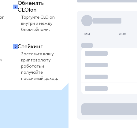
Обменять
CLOIon
on
Торгуйте CLOIon
внутри и между
блокчейнами.
15м
30м
Стейкинг
Заставьте вашу
ом
криптовалюту
работать и
получайте
пассивный доход.