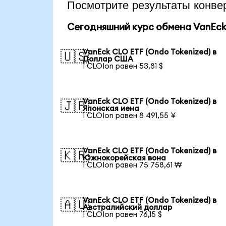
Посмотрите результаты кон
Сегодняшний курс обмена VanEck 
VanEck CLO ETF (Ondo Tokenized) в
🇺🇸
Доллар США
1 CLOIon равен 53,81 $
VanEck CLO ETF (Ondo Tokenized) в
🇯🇵
Японская иена
1 CLOIon равен 8 491,55 ¥
VanEck CLO ETF (Ondo Tokenized) в
🇰🇷
Южнокорейская вона
1 CLOIon равен 75 758,61 ₩
VanEck CLO ETF (Ondo Tokenized) в
🇦🇺
Австралийский доллар
1 CLOIon равен 76,15 $