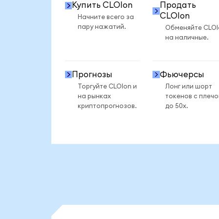
Купить CLOIon
Продать
CLOIon
Начните всего за
пару нажатий.
Обменяйте CLOI
на наличные.
Прогнозы
Фьючерсы
Торгуйте CLOIon и
Лонг или шорт
на рынках
токенов с плеч
криптопрогнозов.
до 50x.