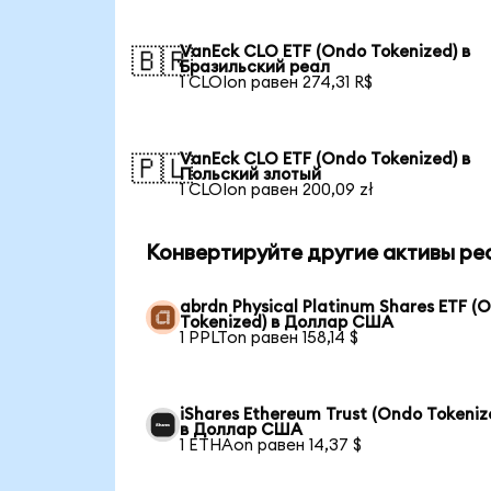
VanEck CLO ETF (Ondo Tokenized) в
🇧🇷
Бразильский реал
1 CLOIon равен 274,31 R$
VanEck CLO ETF (Ondo Tokenized) в
🇵🇱
Польский злотый
1 CLOIon равен 200,09 zł
Конвертируйте другие активы ре
abrdn Physical Platinum Shares ETF (
Tokenized) в Доллар США
1 PPLTon равен 158,14 $
iShares Ethereum Trust (Ondo Tokeniz
в Доллар США
1 ETHAon равен 14,37 $