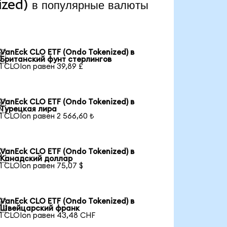
zed) в популярные валюты
VanEck CLO ETF (Ondo Tokenized) в

Британский фунт стерлингов
1 CLOIon равен 39,89 £
VanEck CLO ETF (Ondo Tokenized) в

Турецкая лира
1 CLOIon равен 2 566,60 ₺
VanEck CLO ETF (Ondo Tokenized) в

Канадский доллар
1 CLOIon равен 75,07 $
VanEck CLO ETF (Ondo Tokenized) в

Швейцарский франк
1 CLOIon равен 43,48 CHF