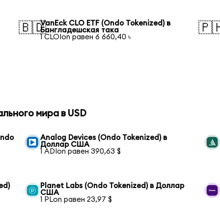
VanEck CLO ETF (Ondo Tokenized) в
🇧🇩
🇵
Бангладешская така
1 CLOIon равен 6 660,40 ৳
ального мира в USD
Ondo
Analog Devices (Ondo Tokenized) в
Доллар США
1 ADIon равен 390,63 $
ed)
Planet Labs (Ondo Tokenized) в Доллар
США
1 PLon равен 23,97 $