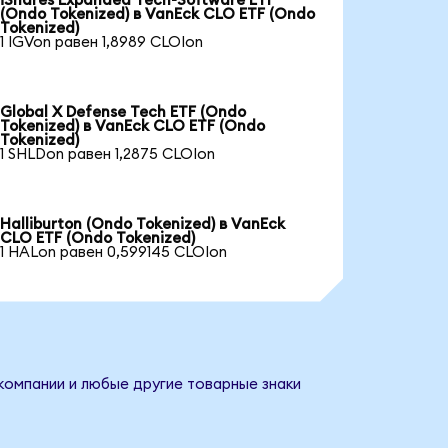
iShares Expanded Tech-Software ETF
(Ondo Tokenized) в VanEck CLO ETF (Ondo
Tokenized)
1 IGVon равен 1,8989 CLOIon
Global X Defense Tech ETF (Ondo
Tokenized) в VanEck CLO ETF (Ondo
Tokenized)
1 SHLDon равен 1,2875 CLOIon
Halliburton (Ondo Tokenized) в VanEck
CLO ETF (Ondo Tokenized)
1 HALon равен 0,599145 CLOIon
компании и любые другие товарные знаки