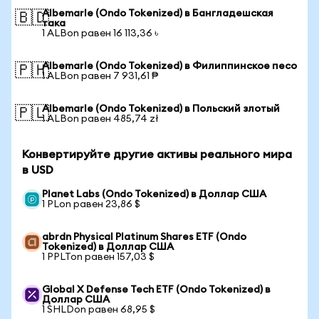
Albemarle (Ondo Tokenized) в Бангладешская
🇧🇩
така
1 ALBon равен 16 113,36 ৳
Albemarle (Ondo Tokenized) в Филиппинское песо
🇵🇭
1 ALBon равен 7 931,61 ₱
Albemarle (Ondo Tokenized) в Польский злотый
🇵🇱
1 ALBon равен 485,74 zł
Конвертируйте другие активы реального мира
в USD
Planet Labs (Ondo Tokenized) в Доллар США
1 PLon равен 23,86 $
abrdn Physical Platinum Shares ETF (Ondo
Tokenized) в Доллар США
1 PPLTon равен 157,03 $
Global X Defense Tech ETF (Ondo Tokenized) в
Доллар США
1 SHLDon равен 68,95 $