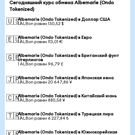
Сегодняшний курс обмена Albemarle (Ondo
Tokenized)
Albemarle (Ondo Tokenized) в Доллар США
🇺🇸
1 ALBon равен 130,52 $
Albemarle (Ondo Tokenized) в Евро
🇪🇺
1 ALBon равен 113,01 €
Albemarle (Ondo Tokenized) в Британский фунт
🇬🇧
стерлингов
1 ALBon равен 96,79 £
Albemarle (Ondo Tokenized) в Японская иена
🇯🇵
1 ALBon равен 20 647,86 ¥
Albemarle (Ondo Tokenized) в Китайский юань
🇨🇳
1 ALBon равен 880,58 ¥
Albemarle (Ondo Tokenized) в Турецкая лира
🇹🇷
1 ALBon равен 6 227,84 ₺
Albemarle (Ondo Tokenized) в Южнокорейская
🇰🇷