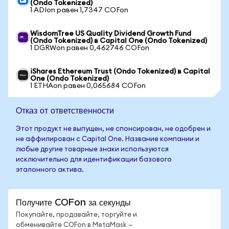
(Ondo Tokenized)
1 ADIon равен 1,7347 COFon
WisdomTree US Quality Dividend Growth Fund
(Ondo Tokenized) в Capital One (Ondo Tokenized)
1 DGRWon равен 0,462746 COFon
iShares Ethereum Trust (Ondo Tokenized) в Capital
One (Ondo Tokenized)
1 ETHAon равен 0,065684 COFon
Отказ от ответственности
Этот продукт не выпущен, не спонсирован, не одобрен и
не аффилирован с Capital One. Название компании и
любые другие товарные знаки используются
исключительно для идентификации базового
эталонного актива.
Получите COFon за секунды
Покупайте, продавайте, торгуйте и
обменивайте COFon в MetaMask —