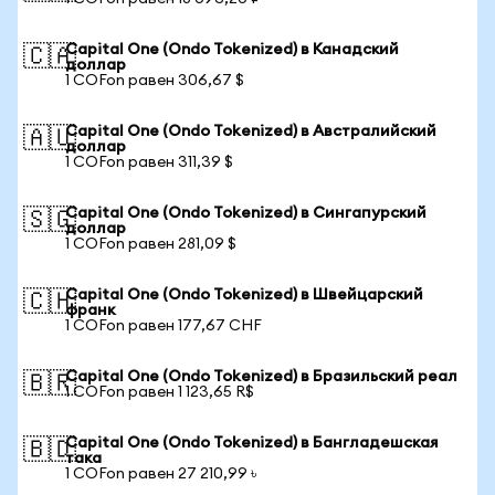
Capital One (Ondo Tokenized) в Канадский
🇨🇦
доллар
1 COFon равен 306,67 $
Capital One (Ondo Tokenized) в Австралийский
🇦🇺
доллар
1 COFon равен 311,39 $
Capital One (Ondo Tokenized) в Сингапурский
🇸🇬
доллар
1 COFon равен 281,09 $
Capital One (Ondo Tokenized) в Швейцарский
🇨🇭
франк
1 COFon равен 177,67 CHF
Capital One (Ondo Tokenized) в Бразильский реал
🇧🇷
1 COFon равен 1 123,65 R$
Capital One (Ondo Tokenized) в Бангладешская
🇧🇩
така
1 COFon равен 27 210,99 ৳