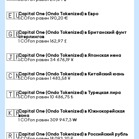
Capital One (Ondo Tokenized) в Евро
🇪🇺
1 COFon равен 190,20 €
Capital One (Ondo Tokenized) в Британский фунт
🇬🇧
стерлингов
1 COFon равен 162,97 £
Capital One (Ondo Tokenized) в Японская иена
🇯🇵
1 COFon равен 34 676,19 ¥
Capital One (Ondo Tokenized) в Китайский юань
🇨🇳
1 COFon равен 1 483,58 ¥
Capital One (Ondo Tokenized) в Турецкая лира
🇹🇷
1 COFon равен 10 486,75 ₺
Capital One (Ondo Tokenized) в Южнокорейская
🇰🇷
вона
1 COFon равен 309 947,3 ₩
Capital One (Ondo Tokenized) в Российский рубль
🇷🇺
1 COFon равен 18 093,20 ₽