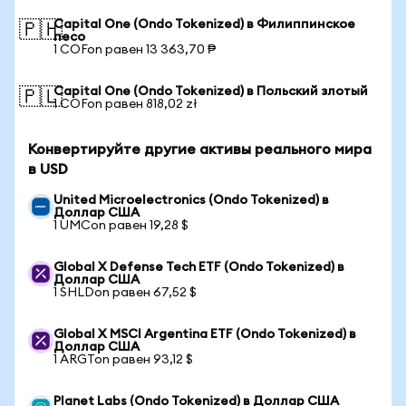
Capital One (Ondo Tokenized) в Филиппинское
🇵🇭
песо
1 COFon равен 13 363,70 ₱
Capital One (Ondo Tokenized) в Польский злотый
🇵🇱
1 COFon равен 818,02 zł
Конвертируйте другие активы реального мира
в USD
United Microelectronics (Ondo Tokenized) в
Доллар США
1 UMCon равен 19,28 $
Global X Defense Tech ETF (Ondo Tokenized) в
Доллар США
1 SHLDon равен 67,52 $
Global X MSCI Argentina ETF (Ondo Tokenized) в
Доллар США
1 ARGTon равен 93,12 $
Planet Labs (Ondo Tokenized) в Доллар США