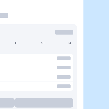
1ч
4ч
1Д