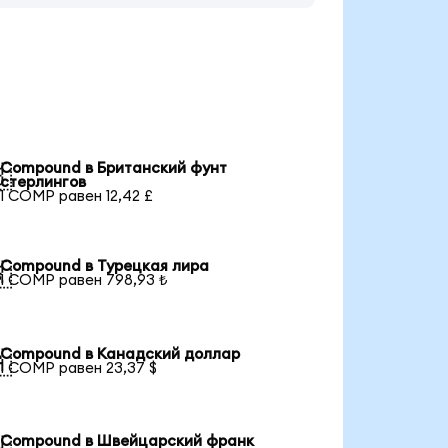
Compound в Британский фунт

стерлингов
1 COMP равен 12,42 £
Compound в Турецкая лира

1 COMP равен 798,93 ₺
Compound в Канадский доллар

1 COMP равен 23,37 $
Compound в Швейцарский франк