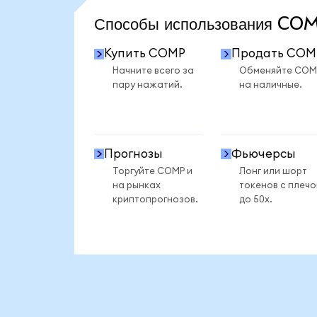
Способы использования C
Купить COMP
Продать COM
Начните всего за
Обменяйте COM
пару нажатий.
на наличные.
Прогнозы
Фьючерсы
Торгуйте COMP и
Лонг или шорт
на рынках
токенов с плеч
криптопрогнозов.
до 50x.