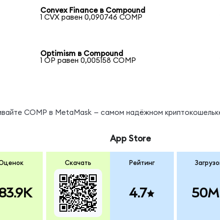
Convex Finance в Compound
1 CVX равен 0,090746 COMP
Optimism в Compound
1 OP равен 0,005158 COMP
нивайте COMP в MetaMask — самом надёжном криптокошельк
App Store
Оценок
Скачать
Рейтинг
Загрузо
83.9K
4.7
50M