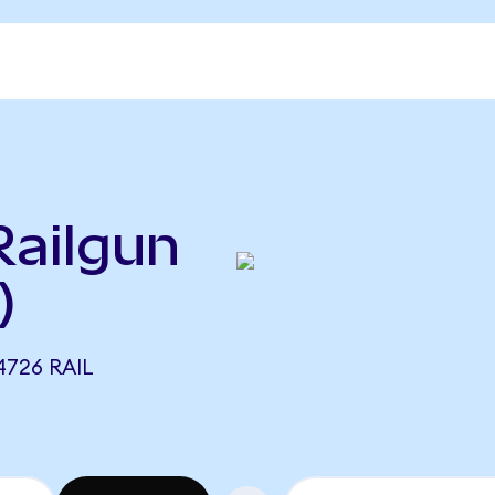
ailgun
)
726 RAIL