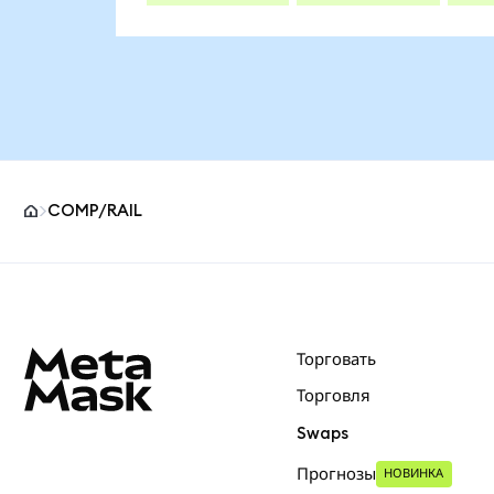
COMP/RAIL
Нижний колонтитул сайта MetaMask
Торговать
Торговля
Swaps
Прогнозы
НОВИНКА