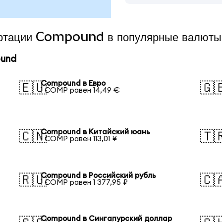
вертации Compound в популярные валюты
und
Compound в Евро
🇪🇺
🇬
1 COMP равен 14,49 €
Compound в Китайский юань
🇨🇳
🇹
1 COMP равен 113,01 ¥
Compound в Российский рубль
🇷🇺
🇨
1 COMP равен 1 377,95 ₽
Compound в Сингапурский доллар