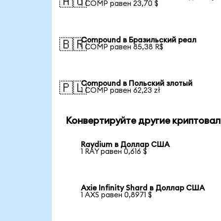
🇦🇺
1 COMP равен 23,70 $
Compound в Бразильский реал
🇧🇷
1 COMP равен 85,38 R$
Compound в Польский злотый
🇵🇱
1 COMP равен 62,23 zł
Конвертируйте другие криптовал
Raydium в Доллар США
1 RAY равен 0,616 $
Axie Infinity Shard в Доллар США
1 AXS равен 0,8971 $