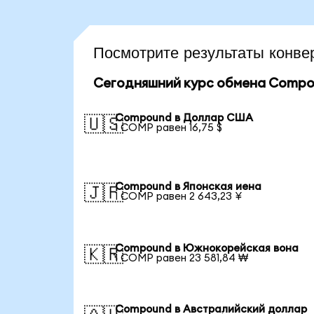
Посмотрите результаты кон
Сегодняшний курс обмена Compo
Compound в Доллар США
🇺🇸
1 COMP равен 16,75 $
Compound в Японская иена
🇯🇵
1 COMP равен 2 643,23 ¥
Compound в Южнокорейская вона
🇰🇷
1 COMP равен 23 581,84 ₩
Compound в Австралийский доллар