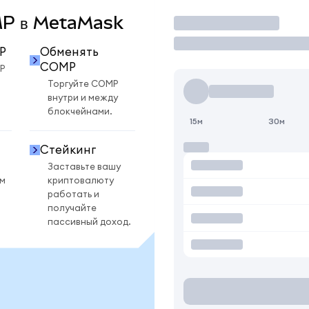
OMP в MetaMask
Торговать
P
Обменять
COMP
P
Торгуйте COMP
внутри и между
блокчейнами.
15м
30м
Стейкинг
Заставьте вашу
ом
криптовалюту
работать и
получайте
пассивный доход.