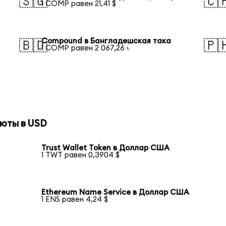
🇸🇬
🇨
1 COMP равен 21,41 $
Compound в Бангладешская така
🇧🇩
🇵
1 COMP равен 2 067,26 ৳
юты в USD
Trust Wallet Token в Доллар США
1 TWT равен 0,3904 $
Ethereum Name Service в Доллар США
1 ENS равен 4,24 $