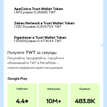
ApeCoin в Trust Wallet Token
1 APE равен 0,351682 TWT
Zebec Network в Trust Wallet Token
1 ZBCN равен 0,004704 TWT
Eigenlayer в Trust Wallet Token
1 EIGEN равен 0,473544 TWT
Получите TWT за секунды
Покупайте, продавайте, торгуйте и
обменивайте TWT в MetaMask —
самом надёжном криптокошельке.
Google Play
Рейтинг
Загрузок
Оценок
4.4
10M+
483.8K