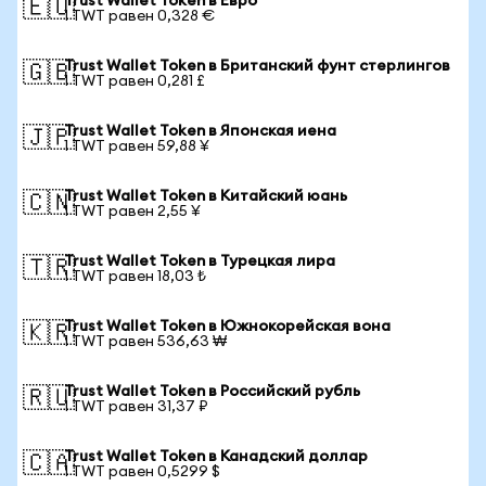
Trust Wallet Token в Евро
🇪🇺
1 TWT равен 0,328 €
Trust Wallet Token в Британский фунт стерлингов
🇬🇧
1 TWT равен 0,281 £
Trust Wallet Token в Японская иена
🇯🇵
1 TWT равен 59,88 ¥
Trust Wallet Token в Китайский юань
🇨🇳
1 TWT равен 2,55 ¥
Trust Wallet Token в Турецкая лира
🇹🇷
1 TWT равен 18,03 ₺
Trust Wallet Token в Южнокорейская вона
🇰🇷
1 TWT равен 536,63 ₩
Trust Wallet Token в Российский рубль
🇷🇺
1 TWT равен 31,37 ₽
Trust Wallet Token в Канадский доллар
🇨🇦
1 TWT равен 0,5299 $