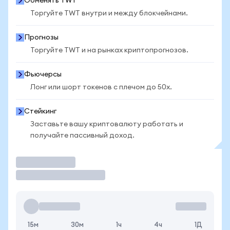
Обменять TWT
Торгуйте TWT внутри и между блокчейнами.
Прогнозы
Торгуйте TWT и на рынках криптопрогнозов.
Фьючерсы
Лонг или шорт токенов с плечом до 50x.
Стейкинг
Заставьте вашу криптовалюту работать и
получайте пассивный доход.
Торговать
15м
30м
1ч
4ч
1Д