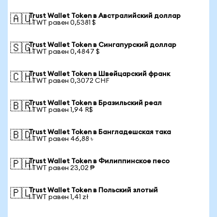
Trust Wallet Token в Австралийский доллар
🇦🇺
1 TWT равен 0,5381 $
Trust Wallet Token в Сингапурский доллар
🇸🇬
1 TWT равен 0,4847 $
Trust Wallet Token в Швейцарский франк
🇨🇭
1 TWT равен 0,3072 CHF
Trust Wallet Token в Бразильский реал
🇧🇷
1 TWT равен 1,94 R$
Trust Wallet Token в Бангладешская така
🇧🇩
1 TWT равен 46,88 ৳
Trust Wallet Token в Филиппинское песо
🇵🇭
1 TWT равен 23,02 ₱
Trust Wallet Token в Польский злотый
🇵🇱
1 TWT равен 1,41 zł