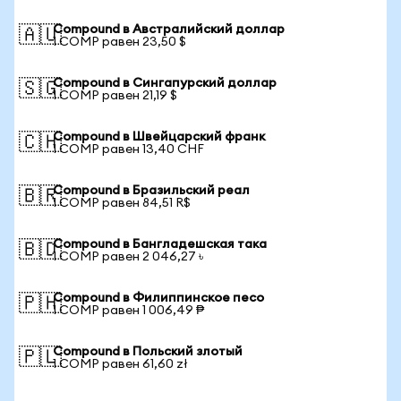
Compound в Австралийский доллар
🇦🇺
1 COMP равен 23,50 $
Compound в Сингапурский доллар
🇸🇬
1 COMP равен 21,19 $
Compound в Швейцарский франк
🇨🇭
1 COMP равен 13,40 CHF
Compound в Бразильский реал
🇧🇷
1 COMP равен 84,51 R$
Compound в Бангладешская така
🇧🇩
1 COMP равен 2 046,27 ৳
Compound в Филиппинское песо
🇵🇭
1 COMP равен 1 006,49 ₱
Compound в Польский злотый
🇵🇱
1 COMP равен 61,60 zł