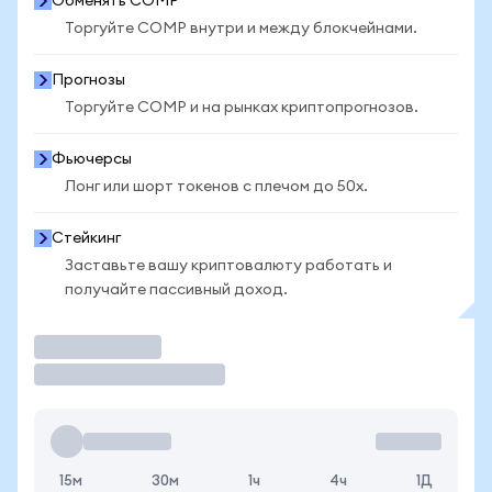
Обменять COMP
Торгуйте COMP внутри и между блокчейнами.
Прогнозы
Торгуйте COMP и на рынках криптопрогнозов.
Фьючерсы
Лонг или шорт токенов с плечом до 50x.
Стейкинг
Заставьте вашу криптовалюту работать и
получайте пассивный доход.
Торговать
15м
30м
1ч
4ч
1Д