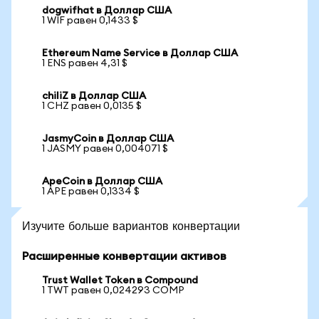
dogwifhat в Доллар США
1 WIF равен 0,1433 $
Ethereum Name Service в Доллар США
1 ENS равен 4,31 $
chiliZ в Доллар США
1 CHZ равен 0,0135 $
JasmyCoin в Доллар США
1 JASMY равен 0,004071 $
ApeCoin в Доллар США
1 APE равен 0,1334 $
Изучите больше вариантов конвертации
Расширенные конвертации активов
Trust Wallet Token в Compound
1 TWT равен 0,024293 COMP