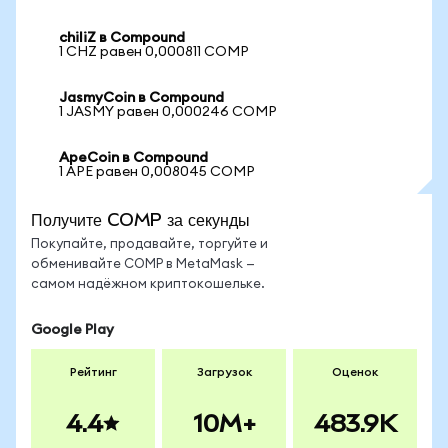
chiliZ в Compound
1 CHZ равен 0,000811 COMP
JasmyCoin в Compound
1 JASMY равен 0,000246 COMP
ApeCoin в Compound
1 APE равен 0,008045 COMP
Получите COMP за секунды
Покупайте, продавайте, торгуйте и
обменивайте COMP в MetaMask —
самом надёжном криптокошельке.
Google Play
Рейтинг
Загрузок
Оценок
4.4
10M+
483.9K