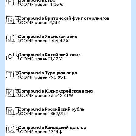
Compound в Евро
🇪🇺
1 COMP равен 14,35 €
Compound в Британский фунт стерлингов
🇬🇧
1 COMP равен 12,31 £
Compound в Японская иена
🇯🇵
1 COMP равен 2 616,42 ¥
Compound в Китайский юань
🇨🇳
1 COMP равен 111,87 ¥
Compound в Турецкая лира
🇹🇷
1 COMP равен 790,83 ₺
Compound в Южнокорейская вона
🇰🇷
1 COMP равен 23 342,41 ₩
Compound в Российский рубль
🇷🇺
1 COMP равен 1 352,91 ₽
Compound в Канадский доллар
🇨🇦
1 COMP равен 23,14 $