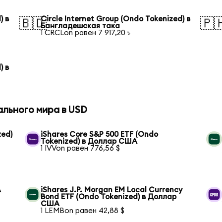
) в
Circle Internet Group (Ondo Tokenized) в
🇧🇩
🇵
Бангладешская така
1 CRCLon равен 7 917,20 ৳
) в
ального мира в USD
zed)
iShares Core S&P 500 ETF (Ondo
Tokenized) в Доллар США
1 IVVon равен 776,56 $
А
iShares J.P. Morgan EM Local Currency
Bond ETF (Ondo Tokenized) в Доллар
США
1 LEMBon равен 42,88 $