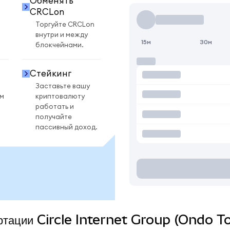
Обменять
CRCLon
Торгуйте CRCLon
внутри и между
15м
30м
блокчейнами.
Стейкинг
Заставьте вашу
ом
криптовалюту
работать и
получайте
пассивный доход.
ертации Circle Internet Group (Ondo T