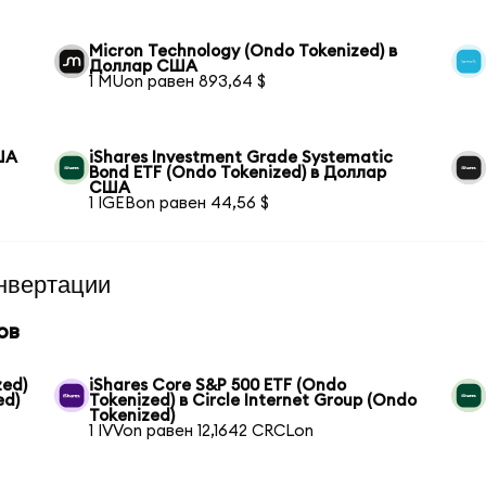
Micron Technology (Ondo Tokenized) в
Доллар США
1 MUon равен 893,64 $
ША
iShares Investment Grade Systematic
Bond ETF (Ondo Tokenized) в Доллар
США
1 IGEBon равен 44,56 $
нвертации
ов
zed)
iShares Core S&P 500 ETF (Ondo
ed)
Tokenized) в Circle Internet Group (Ondo
Tokenized)
1 IVVon равен 12,1642 CRCLon