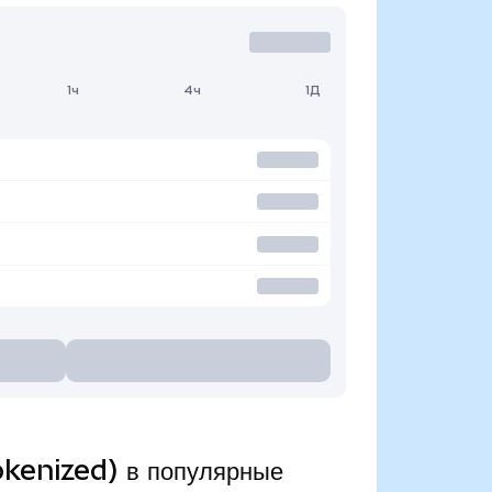
1ч
4ч
1Д
okenized) в популярные