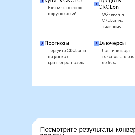
Купить CRCLon
Продать
CRCLon
Начните всего за
пару нажатий.
Обменяйте
CRCLon на
наличные.
Прогнозы
Фьючерсы
Торгуйте CRCLon и
Лонг или шорт
на рынках
токенов с плеч
криптопрогнозов.
до 50x.
Посмотрите результаты конв