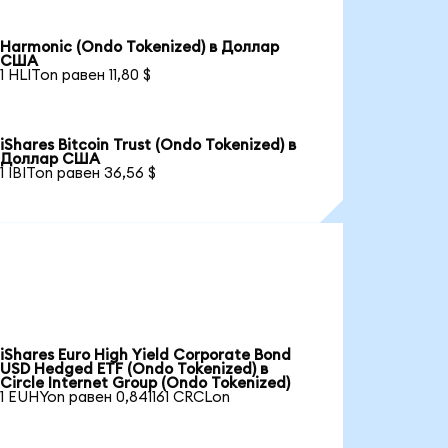
Harmonic (Ondo Tokenized) в Доллар
США
1 HLITon равен 11,80 $
iShares Bitcoin Trust (Ondo Tokenized) в
Доллар США
1 IBITon равен 36,56 $
iShares Euro High Yield Corporate Bond
USD Hedged ETF (Ondo Tokenized) в
Circle Internet Group (Ondo Tokenized)
1 EUHYon равен 0,841161 CRCLon