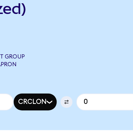
zed)
ET GROUP
CAPRON
CRCLON