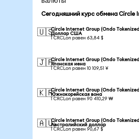
валюты
Сегодняшний курс обмена Circle I
Circle Internet Group (Ondo Tokenized
🇺🇸
Доллар США
1 CRCLon равен 63,84 $
Circle Internet Group (Ondo Tokenized
🇯🇵
Японская иена
1 CRCLon равен 10 109,51 ¥
Circle Internet Group (Ondo Tokenized
🇰🇷
Южнокорейская вона
1 CRCLon равен 90 410,29 ₩
Circle Internet Group (Ondo Tokenized
🇦🇺
Австралийский доллар
1 CRCLon равен 90,67 $