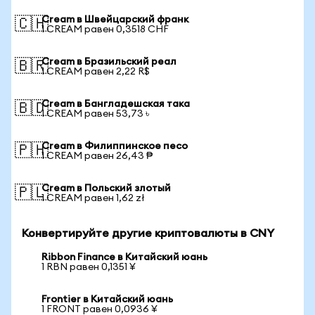
Cream в Швейцарский франк
🇨🇭
1 CREAM равен 0,3518 CHF
Cream в Бразильский реал
🇧🇷
1 CREAM равен 2,22 R$
Cream в Бангладешская така
🇧🇩
1 CREAM равен 53,73 ৳
Cream в Филиппинское песо
🇵🇭
1 CREAM равен 26,43 ₱
Cream в Польский злотый
🇵🇱
1 CREAM равен 1,62 zł
Конвертируйте другие криптовалюты в CNY
Ribbon Finance в Китайский юань
1 RBN равен 0,1351 ¥
Frontier в Китайский юань
1 FRONT равен 0,0936 ¥