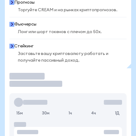
Прогнозы
Торгуйте CREAM и на рынках криптопрогнозов.
Фьючерсы
Лонг или шорт токенов с плечом до 50x.
Стейкинг
Заставьте вашу криптовалюту работать и
получайте пассивный доход.
Торговать
15м
30м
1ч
4ч
1Д