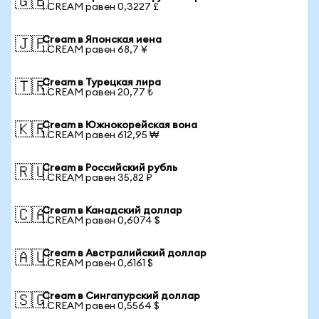
🇬🇧
1 CREAM равен 0,3227 £
Cream в Японская иена
🇯🇵
1 CREAM равен 68,7 ¥
Cream в Турецкая лира
🇹🇷
1 CREAM равен 20,77 ₺
Cream в Южнокорейская вона
🇰🇷
1 CREAM равен 612,95 ₩
Cream в Российский рубль
🇷🇺
1 CREAM равен 35,82 ₽
Cream в Канадский доллар
🇨🇦
1 CREAM равен 0,6074 $
Cream в Австралийский доллар
🇦🇺
1 CREAM равен 0,6161 $
Cream в Сингапурский доллар
🇸🇬
1 CREAM равен 0,5564 $