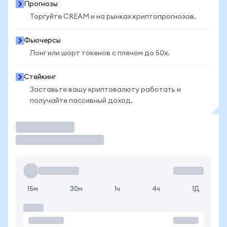
Прогнозы
Торгуйте CREAM и на рынках криптопрогнозов.
Фьючерсы
Лонг или шорт токенов с плечом до 50x.
Стейкинг
Заставьте вашу криптовалюту работать и
получайте пассивный доход.
Торговать
15м
30м
1ч
4ч
1Д