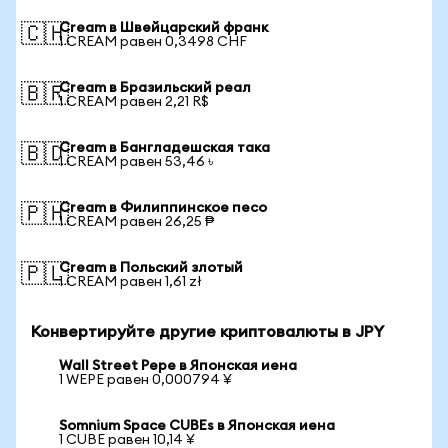
Cream в Швейцарский франк
🇨🇭
1 CREAM равен 0,3498 CHF
Cream в Бразильский реал
🇧🇷
1 CREAM равен 2,21 R$
Cream в Бангладешская така
🇧🇩
1 CREAM равен 53,46 ৳
Cream в Филиппинское песо
🇵🇭
1 CREAM равен 26,25 ₱
Cream в Польский злотый
🇵🇱
1 CREAM равен 1,61 zł
Конвертируйте другие криптовалюты в JPY
Wall Street Pepe в Японская иена
1 WEPE равен 0,000794 ¥
Somnium Space CUBEs в Японская иена
1 CUBE равен 10,14 ¥