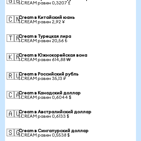
🇬🇧
1 CREAM равен 0,3207 £
Cream в Китайский юань
🇨🇳
1 CREAM равен 2,92 ¥
Cream в Турецкая лира
🇹🇷
1 CREAM равен 20,56 ₺
Cream в Южнокорейская вона
🇰🇷
1 CREAM равен 614,88 ₩
Cream в Российский рубль
🇷🇺
1 CREAM равен 35,13 ₽
Cream в Канадский доллар
🇨🇦
1 CREAM равен 0,6044 $
Cream в Австралийский доллар
🇦🇺
1 CREAM равен 0,6133 $
Cream в Сингапурский доллар
🇸🇬
1 CREAM равен 0,5538 $