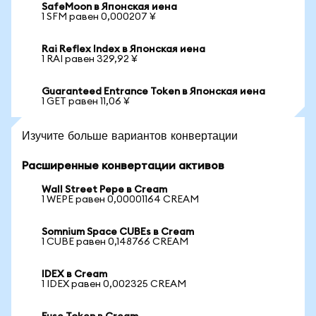
SafeMoon в Японская иена
1 SFM равен 0,000207 ¥
Rai Reflex Index в Японская иена
1 RAI равен 329,92 ¥
Guaranteed Entrance Token в Японская иена
1 GET равен 11,06 ¥
Изучите больше вариантов конвертации
Расширенные конвертации активов
Wall Street Pepe в Cream
1 WEPE равен 0,00001164 CREAM
Somnium Space CUBEs в Cream
1 CUBE равен 0,148766 CREAM
IDEX в Cream
1 IDEX равен 0,002325 CREAM