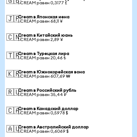
🇬🇧
1 CREAM равен 0,3177 £
Cream в Японская иена
🇯🇵
1 CREAM равен 68,11 ¥
Cream в Китайский юань
🇨🇳
1 CREAM равен 2,89 ¥
Cream в Турецкая лира
🇹🇷
1 CREAM равен 20,46 ₺
Cream в Южнокорейская вона
🇰🇷
1 CREAM равен 607,69 ₩
Cream в Российский рубль
🇷🇺
1 CREAM равен 35,44 ₽
Cream в Канадский доллар
🇨🇦
1 CREAM равен 0,5978 $
Cream в Австралийский доллар
🇦🇺
1 CREAM равен 0,6069 $