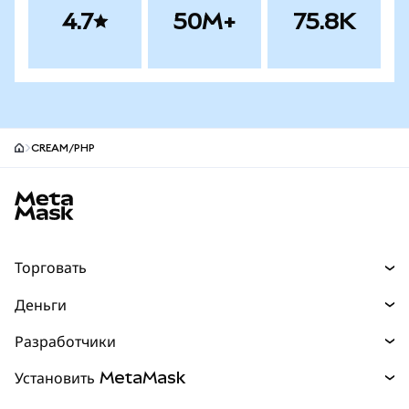
4.7
50M+
75.8K
CREAM/PHP
Нижний колонтитул сайта MetaMask
Торговать
Торговля
Деньги
Swaps
Покупайте
Разработчики
Прогнозы
НОВИНКА
Карта
Документация для разработчиков
Установить MetaMask
Перпы
НОВИНКА
mUSD
НОВИНКА
Инфопанель
Защита транзакций