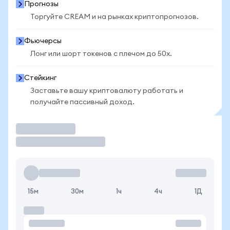
Прогнозы
Торгуйте CREAM и на рынках криптопрогнозов.
Фьючерсы
Лонг или шорт токенов с плечом до 50x.
Стейкинг
Заставьте вашу криптовалюту работать и
получайте пассивный доход.
Торговать
15м
30м
1ч
4ч
1Д