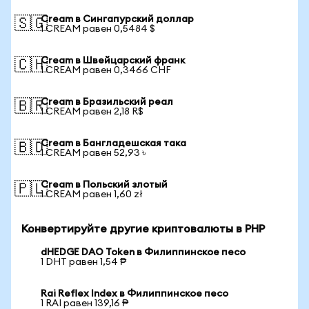
Cream в Сингапурский доллар
🇸🇬
1 CREAM равен 0,5484 $
Cream в Швейцарский франк
🇨🇭
1 CREAM равен 0,3466 CHF
Cream в Бразильский реал
🇧🇷
1 CREAM равен 2,18 R$
Cream в Бангладешская така
🇧🇩
1 CREAM равен 52,93 ৳
Cream в Польский злотый
🇵🇱
1 CREAM равен 1,60 zł
Конвертируйте другие криптовалюты в PHP
dHEDGE DAO Token в Филиппинское песо
1 DHT равен 1,54 ₱
Rai Reflex Index в Филиппинское песо
1 RAI равен 139,16 ₱