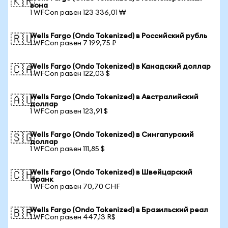
🇰🇷
вона
1 WFCon равен 123 336,01 ₩
Wells Fargo (Ondo Tokenized) в Российский рубль
🇷🇺
1 WFCon равен 7 199,75 ₽
Wells Fargo (Ondo Tokenized) в Канадский доллар
🇨🇦
1 WFCon равен 122,03 $
Wells Fargo (Ondo Tokenized) в Австралийский
🇦🇺
доллар
1 WFCon равен 123,91 $
Wells Fargo (Ondo Tokenized) в Сингапурский
🇸🇬
доллар
1 WFCon равен 111,85 $
Wells Fargo (Ondo Tokenized) в Швейцарский
🇨🇭
франк
1 WFCon равен 70,70 CHF
Wells Fargo (Ondo Tokenized) в Бразильский реал
🇧🇷
1 WFCon равен 447,13 R$