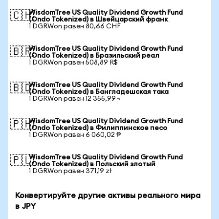
WisdomTree US Quality Dividend Growth Fund
🇨🇭
(Ondo Tokenized) в Швейцарский франк
1 DGRWon равен 80,66 CHF
WisdomTree US Quality Dividend Growth Fund
🇧🇷
(Ondo Tokenized) в Бразильский реал
1 DGRWon равен 508,89 R$
WisdomTree US Quality Dividend Growth Fund
🇧🇩
(Ondo Tokenized) в Бангладешская така
1 DGRWon равен 12 355,99 ৳
WisdomTree US Quality Dividend Growth Fund
🇵🇭
(Ondo Tokenized) в Филиппинское песо
1 DGRWon равен 6 060,02 ₱
WisdomTree US Quality Dividend Growth Fund
🇵🇱
(Ondo Tokenized) в Польский злотый
1 DGRWon равен 371,19 zł
Конвертируйте другие активы реального мира
в JPY