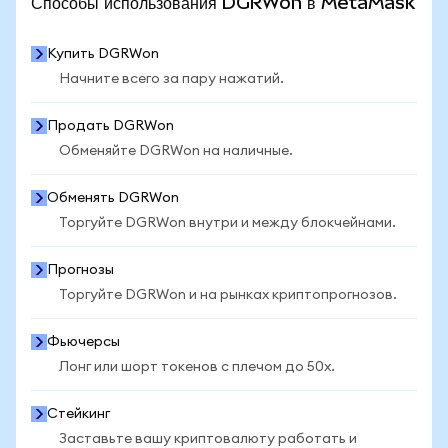
Способы использования DGRWon в MetaMask
Купить DGRWon
Начните всего за пару нажатий.
Продать DGRWon
Обменяйте DGRWon на наличные.
Обменять DGRWon
Торгуйте DGRWon внутри и между блокчейнами.
Прогнозы
Торгуйте DGRWon и на рынках криптопрогнозов.
Фьючерсы
Лонг или шорт токенов с плечом до 50x.
Стейкинг
Заставьте вашу криптовалюту работать и