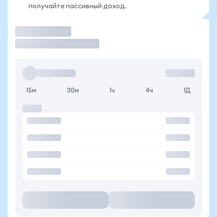
получайте пассивный доход.
Торговать
15м
30м
1ч
4ч
1Д