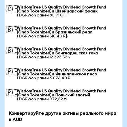
WisdomTree US Quality Dividend Growth Fund
🇨🇭
(Ondo Tokenized) в Швейцарский франк
1 DGRWon равен 80,91 CHF
WisdomTree US Quality Dividend Growth Fund
🇧🇷
(Ondo Tokenized) в Бразильский реал
1 DGRWon равен 510,43 R$
WisdomTree US Quality Dividend Growth Fund
🇧🇩
(Ondo Tokenized) в Бангладешская така
1 DGRWon равен 12 393,53 ৳
WisdomTree US Quality Dividend Growth Fund
🇵🇭
(Ondo Tokenized) в Филиппинское песо
1 DGRWon равен 6 078,40 ₱
WisdomTree US Quality Dividend Growth Fund
🇵🇱
(Ondo Tokenized) в Польский злотый
1 DGRWon равен 372,32 zł
Конвертируйте другие активы реального мира
в AUD