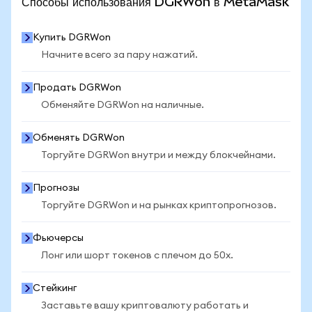
Способы использования DGRWon в MetaMask
Купить DGRWon
Начните всего за пару нажатий.
Продать DGRWon
Обменяйте DGRWon на наличные.
Обменять DGRWon
Торгуйте DGRWon внутри и между блокчейнами.
Прогнозы
Торгуйте DGRWon и на рынках криптопрогнозов.
Фьючерсы
Лонг или шорт токенов с плечом до 50x.
Стейкинг
Заставьте вашу криптовалюту работать и