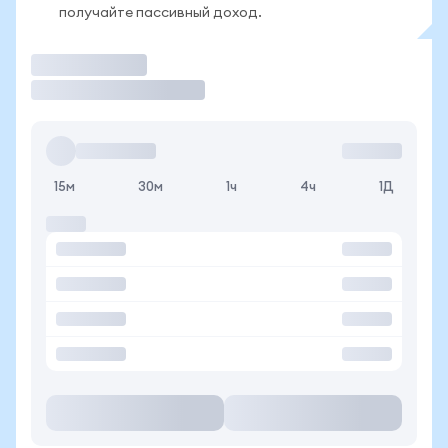
получайте пассивный доход.
Торговать
15м
30м
1ч
4ч
1Д