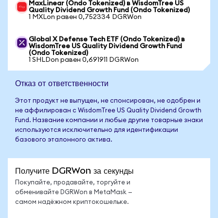
MaxLinear (Ondo Tokenized) в WisdomTree US
Quality Dividend Growth Fund (Ondo Tokenized)
1 MXLon равен 0,752334 DGRWon
Global X Defense Tech ETF (Ondo Tokenized) в
WisdomTree US Quality Dividend Growth Fund
(Ondo Tokenized)
1 SHLDon равен 0,691911 DGRWon
Отказ от ответственности
Этот продукт не выпущен, не спонсирован, не одобрен и
не аффилирован с WisdomTree US Quality Dividend Growth
Fund. Название компании и любые другие товарные знаки
используются исключительно для идентификации
базового эталонного актива.
Получите DGRWon за секунды
Покупайте, продавайте, торгуйте и
обменивайте DGRWon в MetaMask —
самом надёжном криптокошельке.