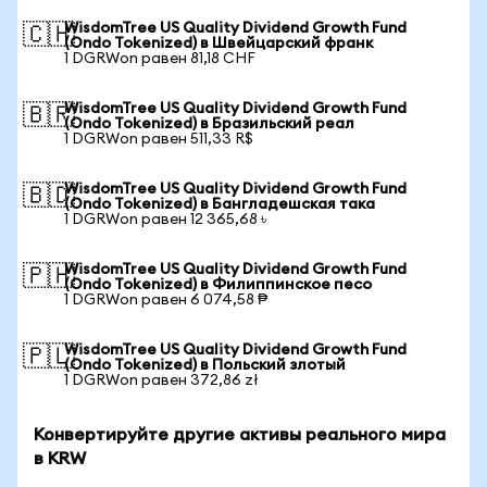
WisdomTree US Quality Dividend Growth Fund
🇨🇭
(Ondo Tokenized) в Швейцарский франк
1 DGRWon равен 81,18 CHF
WisdomTree US Quality Dividend Growth Fund
🇧🇷
(Ondo Tokenized) в Бразильский реал
1 DGRWon равен 511,33 R$
WisdomTree US Quality Dividend Growth Fund
🇧🇩
(Ondo Tokenized) в Бангладешская така
1 DGRWon равен 12 365,68 ৳
WisdomTree US Quality Dividend Growth Fund
🇵🇭
(Ondo Tokenized) в Филиппинское песо
1 DGRWon равен 6 074,58 ₱
WisdomTree US Quality Dividend Growth Fund
🇵🇱
(Ondo Tokenized) в Польский злотый
1 DGRWon равен 372,86 zł
Конвертируйте другие активы реального мира
в KRW