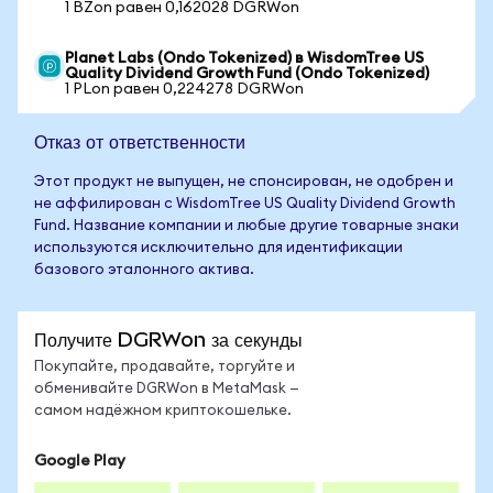
1 BZon равен 0,162028 DGRWon
Planet Labs (Ondo Tokenized) в WisdomTree US
Quality Dividend Growth Fund (Ondo Tokenized)
1 PLon равен 0,224278 DGRWon
Отказ от ответственности
Этот продукт не выпущен, не спонсирован, не одобрен и
не аффилирован с WisdomTree US Quality Dividend Growth
Fund. Название компании и любые другие товарные знаки
используются исключительно для идентификации
базового эталонного актива.
Получите DGRWon за секунды
Покупайте, продавайте, торгуйте и
обменивайте DGRWon в MetaMask —
самом надёжном криптокошельке.
Google Play