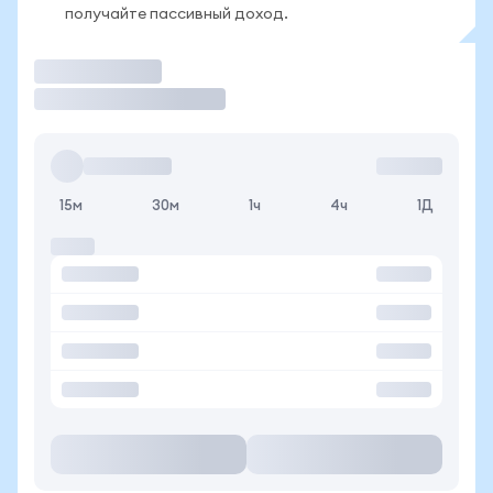
получайте пассивный доход.
Торговать
15м
30м
1ч
4ч
1Д