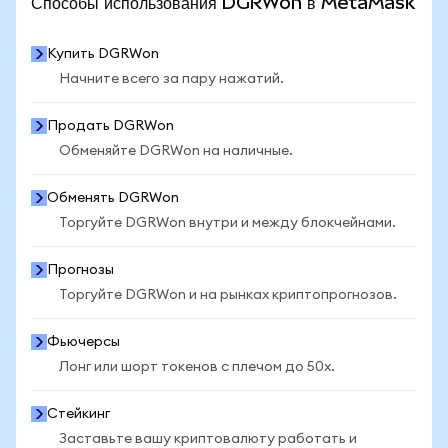
Способы использования DGRWon в MetaMask
Купить DGRWon
Начните всего за пару нажатий.
Продать DGRWon
Обменяйте DGRWon на наличные.
Обменять DGRWon
Торгуйте DGRWon внутри и между блокчейнами.
Прогнозы
Торгуйте DGRWon и на рынках криптопрогнозов.
Фьючерсы
Лонг или шорт токенов с плечом до 50x.
Стейкинг
Заставьте вашу криптовалюту работать и