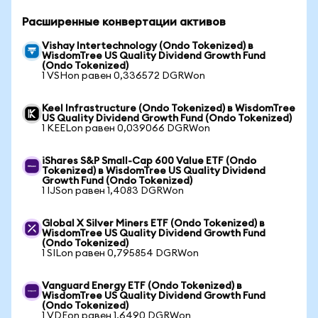
Расширенные конвертации активов
Vishay Intertechnology (Ondo Tokenized) в
WisdomTree US Quality Dividend Growth Fund
(Ondo Tokenized)
1 VSHon равен 0,336572 DGRWon
Keel Infrastructure (Ondo Tokenized) в WisdomTree
US Quality Dividend Growth Fund (Ondo Tokenized)
1 KEELon равен 0,039066 DGRWon
iShares S&P Small-Cap 600 Value ETF (Ondo
Tokenized) в WisdomTree US Quality Dividend
Growth Fund (Ondo Tokenized)
1 IJSon равен 1,4083 DGRWon
Global X Silver Miners ETF (Ondo Tokenized) в
WisdomTree US Quality Dividend Growth Fund
(Ondo Tokenized)
1 SILon равен 0,795854 DGRWon
Vanguard Energy ETF (Ondo Tokenized) в
WisdomTree US Quality Dividend Growth Fund
(Ondo Tokenized)
1 VDEon равен 1,6490 DGRWon