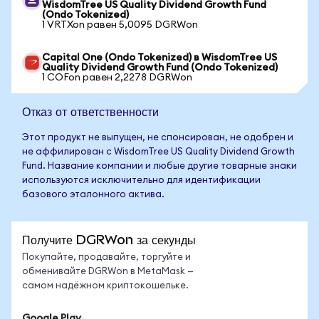
WisdomTree US Quality Dividend Growth Fund
(Ondo Tokenized)
1 VRTXon равен 5,0095 DGRWon
Capital One (Ondo Tokenized) в WisdomTree US
Quality Dividend Growth Fund (Ondo Tokenized)
1 COFon равен 2,2278 DGRWon
Отказ от ответственности
Этот продукт не выпущен, не спонсирован, не одобрен и
не аффилирован с WisdomTree US Quality Dividend Growth
Fund. Название компании и любые другие товарные знаки
используются исключительно для идентификации
базового эталонного актива.
Получите DGRWon за секунды
Покупайте, продавайте, торгуйте и
обменивайте DGRWon в MetaMask —
самом надёжном криптокошельке.
Google Play