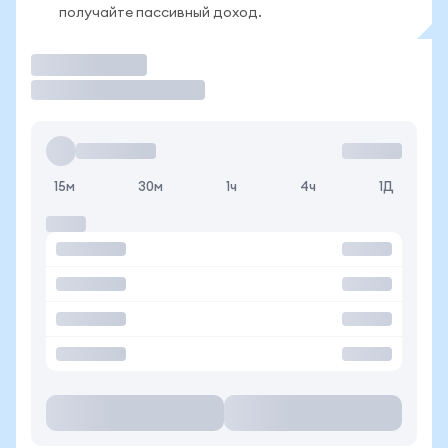
получайте пассивный доход.
Торговать
15м
30м
1ч
4ч
1Д