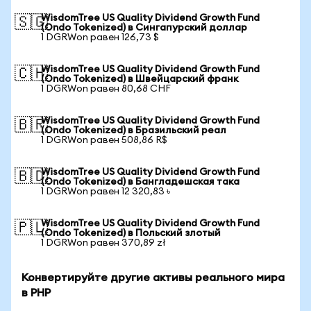
WisdomTree US Quality Dividend Growth Fund
🇸🇬
(Ondo Tokenized) в Сингапурский доллар
1 DGRWon равен 126,73 $
WisdomTree US Quality Dividend Growth Fund
🇨🇭
(Ondo Tokenized) в Швейцарский франк
1 DGRWon равен 80,68 CHF
WisdomTree US Quality Dividend Growth Fund
🇧🇷
(Ondo Tokenized) в Бразильский реал
1 DGRWon равен 508,86 R$
WisdomTree US Quality Dividend Growth Fund
🇧🇩
(Ondo Tokenized) в Бангладешская така
1 DGRWon равен 12 320,83 ৳
WisdomTree US Quality Dividend Growth Fund
🇵🇱
(Ondo Tokenized) в Польский злотый
1 DGRWon равен 370,89 zł
Конвертируйте другие активы реального мира
в PHP