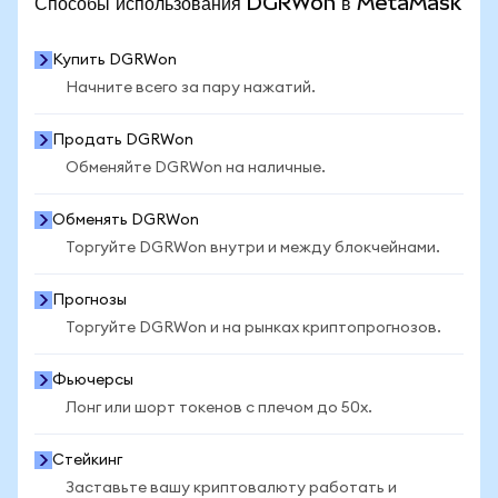
Способы использования DGRWon в MetaMask
Купить DGRWon
Начните всего за пару нажатий.
Продать DGRWon
Обменяйте DGRWon на наличные.
Обменять DGRWon
Торгуйте DGRWon внутри и между блокчейнами.
Прогнозы
Торгуйте DGRWon и на рынках криптопрогнозов.
Фьючерсы
Лонг или шорт токенов с плечом до 50x.
Стейкинг
Заставьте вашу криптовалюту работать и