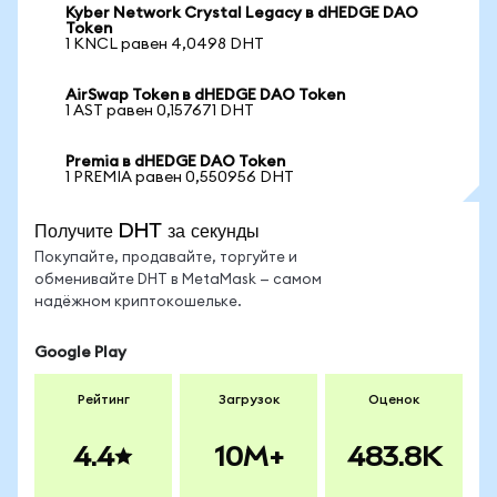
Kyber Network Crystal Legacy в dHEDGE DAO
Token
1 KNCL равен 4,0498 DHT
AirSwap Token в dHEDGE DAO Token
1 AST равен 0,157671 DHT
Premia в dHEDGE DAO Token
1 PREMIA равен 0,550956 DHT
Получите DHT за секунды
Покупайте, продавайте, торгуйте и
обменивайте DHT в MetaMask — самом
надёжном криптокошельке.
Google Play
Рейтинг
Загрузок
Оценок
4.4
10M+
483.8K