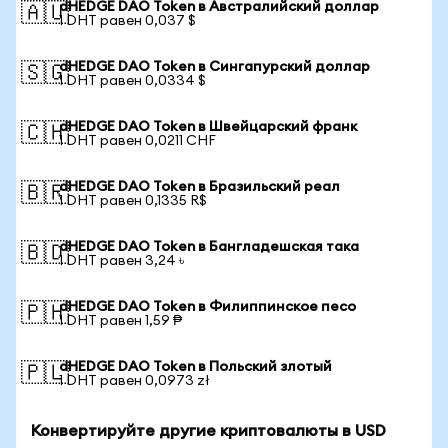
dHEDGE DAO Token в Австралийский доллар
🇦🇺
1 DHT равен 0,037 $
dHEDGE DAO Token в Сингапурский доллар
🇸🇬
1 DHT равен 0,0334 $
dHEDGE DAO Token в Швейцарский франк
🇨🇭
1 DHT равен 0,0211 CHF
dHEDGE DAO Token в Бразильский реал
🇧🇷
1 DHT равен 0,1335 R$
dHEDGE DAO Token в Бангладешская така
🇧🇩
1 DHT равен 3,24 ৳
dHEDGE DAO Token в Филиппинское песо
🇵🇭
1 DHT равен 1,59 ₱
dHEDGE DAO Token в Польский злотый
🇵🇱
1 DHT равен 0,0973 zł
Конвертируйте другие криптовалюты в USD