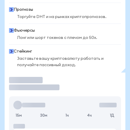
Прогнозы
Торгуйте DHT и на рынках криптопрогнозов.
Фьючерсы
Лонг или шорт токенов с плечом до 50x.
Стейкинг
Заставьте вашу криптовалюту работать и
получайте пассивный доход.
Торговать
15м
30м
1ч
4ч
1Д