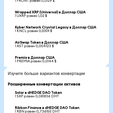
1 FRONT равен 0,0129 $
Wrapped XRP (Universal) в Доллар США
1 UXRP равен 1,02 $
Kyber Network Crystal Legacy в Доллар США
1 KNCL равен 0,1059 $
AirSwap Token в Доллар США
1 AST равен 0,004123 $
Premia в Доллар США
1 PREMIA равен 0,0144 $
Изучите больше вариантов конвертации
Расширенные конвертации активов
Solar в dHEDGE DAO Token
1 SXP равен 0,081836 DHT
Ribbon Finance в dHEDGE DAO Token
1 RBN равен 0,736155 DHT