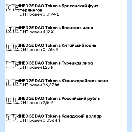
dHEDGE DAO Token в Британский фунт
🇬🇧
стерлингов
1 DHT равен 0,0194 £
dHEDGE DAO Token в Японская иена
🇯🇵
1 DHT равен 4,12 ¥
dHEDGE DAO Token в Китайский юань
🇨🇳
1 DHT равен 0,1765 ¥
dHEDGE DAO Token в Турецкая лира
🇹🇷
1 DHT равен 1,25 ₺
dHEDGE DAO Token в Южнокорейская вона
🇰🇷
1 DHT равен 36,87 ₩
dHEDGE DAO Token в Российский рубль
🇷🇺
1 DHT равен 2,15 ₽
dHEDGE DAO Token в Канадский доллар
🇨🇦
1 DHT равен 0,0364 $