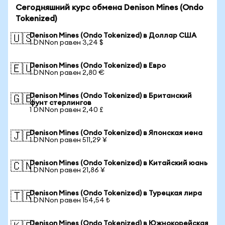
Сегодняшний курс обмена Denison Mines (Ondo
Tokenized)
Denison Mines (Ondo Tokenized) в Доллар США
🇺🇸
1 DNNon равен 3,24 $
Denison Mines (Ondo Tokenized) в Евро
🇪🇺
1 DNNon равен 2,80 €
Denison Mines (Ondo Tokenized) в Британский
🇬🇧
фунт стерлингов
1 DNNon равен 2,40 £
Denison Mines (Ondo Tokenized) в Японская иена
🇯🇵
1 DNNon равен 511,29 ¥
Denison Mines (Ondo Tokenized) в Китайский юань
🇨🇳
1 DNNon равен 21,86 ¥
Denison Mines (Ondo Tokenized) в Турецкая лира
🇹🇷
1 DNNon равен 154,54 ₺
Denison Mines (Ondo Tokenized) в Южнокорейская