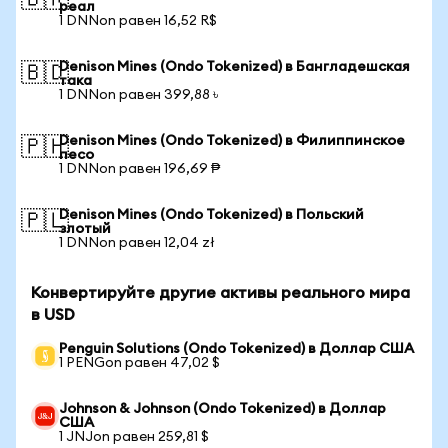
🇧🇷
реал
1 DNNon равен 16,52 R$
Denison Mines (Ondo Tokenized) в Бангладешская
🇧🇩
така
1 DNNon равен 399,88 ৳
Denison Mines (Ondo Tokenized) в Филиппинское
🇵🇭
песо
1 DNNon равен 196,69 ₱
Denison Mines (Ondo Tokenized) в Польский
🇵🇱
злотый
1 DNNon равен 12,04 zł
Конвертируйте другие активы реального мира
в USD
Penguin Solutions (Ondo Tokenized) в Доллар США
1 PENGon равен 47,02 $
Johnson & Johnson (Ondo Tokenized) в Доллар
США
1 JNJon равен 259,81 $