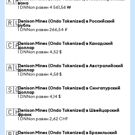
🇰🇷
вона
1 DNNon равен 4 561,56 ₩
Denison Mines (Ondo Tokenized) в Российский
🇷🇺
рубль
1 DNNon равен 266,54 ₽
Denison Mines (Ondo Tokenized) в Канадский
🇨🇦
доллар
1 DNNon равен 4,52 $
Denison Mines (Ondo Tokenized) в Австралийский
🇦🇺
доллар
1 DNNon равен 4,58 $
Denison Mines (Ondo Tokenized) в Сингапурский
🇸🇬
доллар
1 DNNon равен 4,14 $
Denison Mines (Ondo Tokenized) в Швейцарский
🇨🇭
франк
1 DNNon равен 2,62 CHF
Denison Mines (Ondo Tokenized) в Бразильский