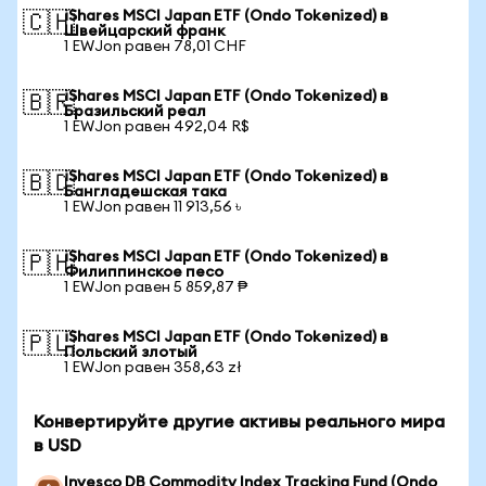
iShares MSCI Japan ETF (Ondo Tokenized) в
🇨🇭
Швейцарский франк
1 EWJon равен 78,01 CHF
iShares MSCI Japan ETF (Ondo Tokenized) в
🇧🇷
Бразильский реал
1 EWJon равен 492,04 R$
iShares MSCI Japan ETF (Ondo Tokenized) в
🇧🇩
Бангладешская така
1 EWJon равен 11 913,56 ৳
iShares MSCI Japan ETF (Ondo Tokenized) в
🇵🇭
Филиппинское песо
1 EWJon равен 5 859,87 ₱
iShares MSCI Japan ETF (Ondo Tokenized) в
🇵🇱
Польский злотый
1 EWJon равен 358,63 zł
Конвертируйте другие активы реального мира
в USD
Invesco DB Commodity Index Tracking Fund (Ondo