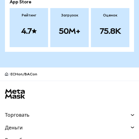
App Store
Рейтинг
Загрузок
Оценок
4.7
50M+
75.8K
ECHon/BACon
Нижний колонтитул сайта MetaMask
Торговать
Торговля
Деньги
Swaps
Покупайте