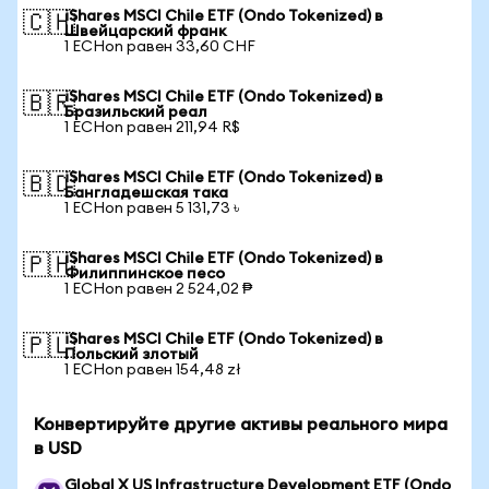
iShares MSCI Chile ETF (Ondo Tokenized) в
🇨🇭
Швейцарский франк
1 ECHon равен 33,60 CHF
iShares MSCI Chile ETF (Ondo Tokenized) в
🇧🇷
Бразильский реал
1 ECHon равен 211,94 R$
iShares MSCI Chile ETF (Ondo Tokenized) в
🇧🇩
Бангладешская така
1 ECHon равен 5 131,73 ৳
iShares MSCI Chile ETF (Ondo Tokenized) в
🇵🇭
Филиппинское песо
1 ECHon равен 2 524,02 ₱
iShares MSCI Chile ETF (Ondo Tokenized) в
🇵🇱
Польский злотый
1 ECHon равен 154,48 zł
Конвертируйте другие активы реального мира
в USD
Global X US Infrastructure Development ETF (Ondo