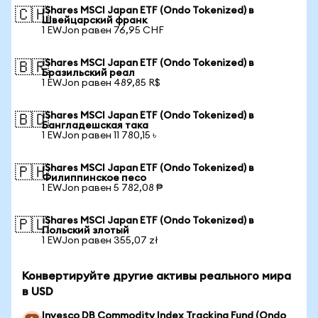
iShares MSCI Japan ETF (Ondo Tokenized) в
🇨🇭
Швейцарский франк
1 EWJon равен 76,95 CHF
iShares MSCI Japan ETF (Ondo Tokenized) в
🇧🇷
Бразильский реал
1 EWJon равен 489,85 R$
iShares MSCI Japan ETF (Ondo Tokenized) в
🇧🇩
Бангладешская така
1 EWJon равен 11 780,15 ৳
iShares MSCI Japan ETF (Ondo Tokenized) в
🇵🇭
Филиппинское песо
1 EWJon равен 5 782,08 ₱
iShares MSCI Japan ETF (Ondo Tokenized) в
🇵🇱
Польский злотый
1 EWJon равен 355,07 zł
Конвертируйте другие активы реального мира
в USD
Invesco DB Commodity Index Tracking Fund (Ondo