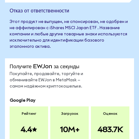
Отказ от ответственности
Этот продукт не выпущен, не спонсирован, не одобрен и
не аффилирован с iShares MSCI Japan ETF . Название
компании и любые другие товарные знаки используются
исключительно для идентификации базового
эталонного актива.
Получите EWJon за секунды
Покупайте, продавайте, торгуйте и
обменивайте EWJon в MetaMask —
самом надёжном криптокошельке.
Google Play
Рейтинг
Загрузок
Оценок
4.4
10M+
483.7K