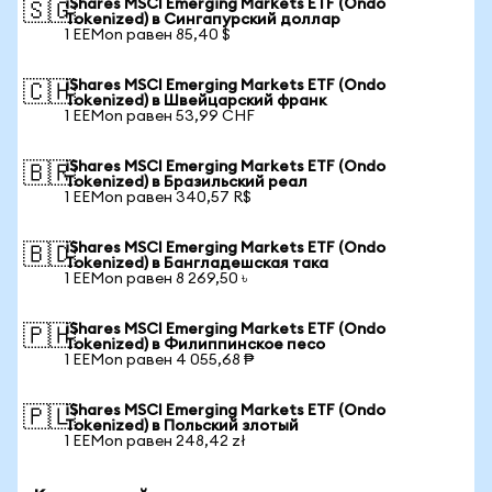
iShares MSCI Emerging Markets ETF (Ondo
🇸🇬
Tokenized) в Сингапурский доллар
1 EEMon равен 85,40 $
iShares MSCI Emerging Markets ETF (Ondo
🇨🇭
Tokenized) в Швейцарский франк
1 EEMon равен 53,99 CHF
iShares MSCI Emerging Markets ETF (Ondo
🇧🇷
Tokenized) в Бразильский реал
1 EEMon равен 340,57 R$
iShares MSCI Emerging Markets ETF (Ondo
🇧🇩
Tokenized) в Бангладешская така
1 EEMon равен 8 269,50 ৳
iShares MSCI Emerging Markets ETF (Ondo
🇵🇭
Tokenized) в Филиппинское песо
1 EEMon равен 4 055,68 ₱
iShares MSCI Emerging Markets ETF (Ondo
🇵🇱
Tokenized) в Польский злотый
1 EEMon равен 248,42 zł