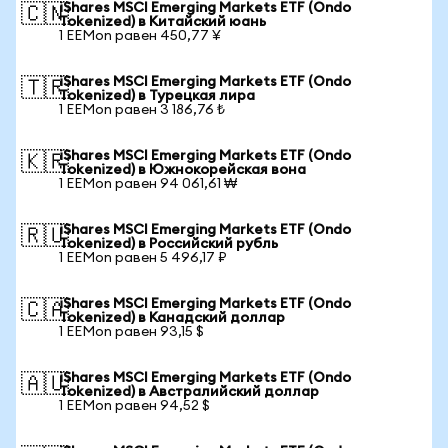
iShares MSCI Emerging Markets ETF (Ondo
🇨🇳
Tokenized) в Китайский юань
1 EEMon равен 450,77 ¥
iShares MSCI Emerging Markets ETF (Ondo
🇹🇷
Tokenized) в Турецкая лира
1 EEMon равен 3 186,76 ₺
iShares MSCI Emerging Markets ETF (Ondo
🇰🇷
Tokenized) в Южнокорейская вона
1 EEMon равен 94 061,61 ₩
iShares MSCI Emerging Markets ETF (Ondo
🇷🇺
Tokenized) в Российский рубль
1 EEMon равен 5 496,17 ₽
iShares MSCI Emerging Markets ETF (Ondo
🇨🇦
Tokenized) в Канадский доллар
1 EEMon равен 93,15 $
iShares MSCI Emerging Markets ETF (Ondo
🇦🇺
Tokenized) в Австралийский доллар
1 EEMon равен 94,52 $