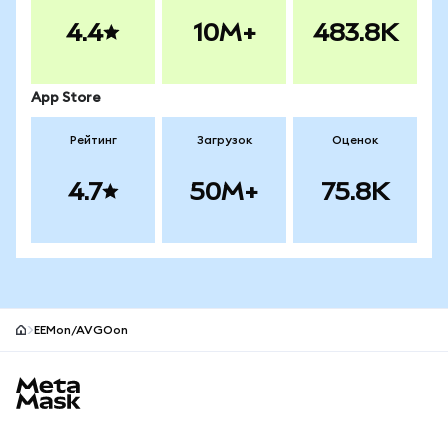
4.4
10M+
483.8K
App Store
Рейтинг
Загрузок
Оценок
4.7
50M+
75.8K
EEMon/AVGOon
Нижний колонтитул сайта MetaMask