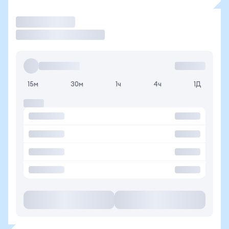
Торговать
15м
30м
1ч
4ч
1Д