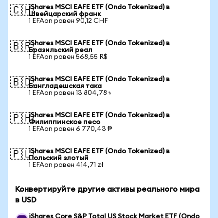
iShares MSCI EAFE ETF (Ondo Tokenized) в
🇨🇭
Швейцарский франк
1 EFAon равен 90,12 CHF
iShares MSCI EAFE ETF (Ondo Tokenized) в
🇧🇷
Бразильский реал
1 EFAon равен 568,55 R$
iShares MSCI EAFE ETF (Ondo Tokenized) в
🇧🇩
Бангладешская така
1 EFAon равен 13 804,78 ৳
iShares MSCI EAFE ETF (Ondo Tokenized) в
🇵🇭
Филиппинское песо
1 EFAon равен 6 770,43 ₱
iShares MSCI EAFE ETF (Ondo Tokenized) в
🇵🇱
Польский злотый
1 EFAon равен 414,71 zł
Конвертируйте другие активы реального мира
в USD
iShares Core S&P Total US Stock Market ETF (Ondo