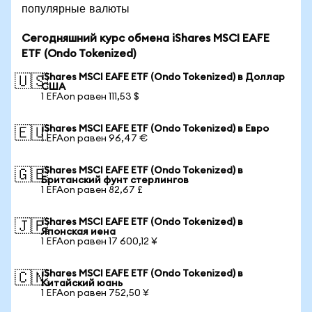
популярные валюты
Сегодняшний курс обмена iShares MSCI EAFE
ETF (Ondo Tokenized)
iShares MSCI EAFE ETF (Ondo Tokenized) в Доллар
🇺🇸
США
1 EFAon равен 111,53 $
iShares MSCI EAFE ETF (Ondo Tokenized) в Евро
🇪🇺
1 EFAon равен 96,47 €
iShares MSCI EAFE ETF (Ondo Tokenized) в
🇬🇧
Британский фунт стерлингов
1 EFAon равен 82,67 £
iShares MSCI EAFE ETF (Ondo Tokenized) в
🇯🇵
Японская иена
1 EFAon равен 17 600,12 ¥
iShares MSCI EAFE ETF (Ondo Tokenized) в
🇨🇳
Китайский юань
1 EFAon равен 752,50 ¥