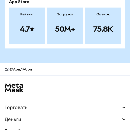
App Store
Рейтинг
Загрузок
Оценок
4.7
50M+
75.8K
EFAon/IAUon
Нижний колонтитул сайта MetaMask
Торговать
Торговля
Деньги
Swaps
Покупайте