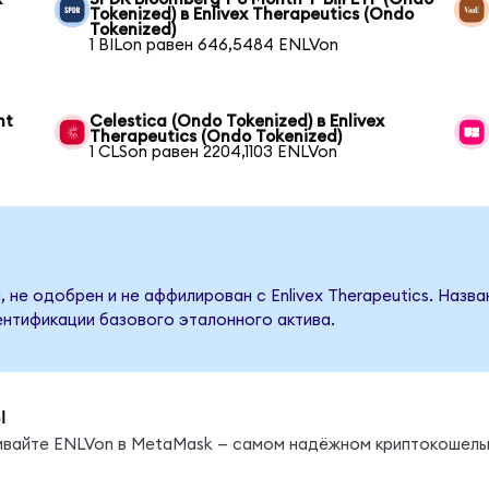
Tokenized) в Enlivex Therapeutics (Ondo
Tokenized)
1 BILon равен 646,5484 ENLVon
nt
Celestica (Ondo Tokenized) в Enlivex
Therapeutics (Ondo Tokenized)
1 CLSon равен 2204,1103 ENLVon
 не одобрен и не аффилирован с Enlivex Therapeutics. Назв
ентификации базового эталонного актива.
ы
нивайте ENLVon в MetaMask — самом надёжном криптокошель