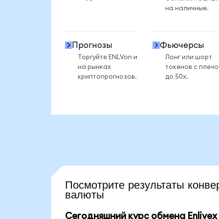
на наличные.
Прогнозы
Фьючерсы
Торгуйте ENLVon и
Лонг или шорт
на рынках
токенов с плеч
криптопрогнозов.
до 50x.
Посмотрите результаты кон
валюты
Сегодняшний курс обмена Enlivex 