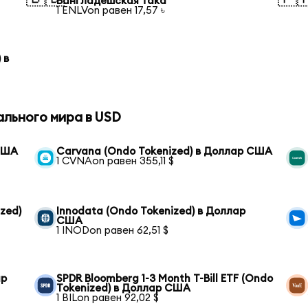
Бангладешская така
1 ENLVon равен 17,57 ৳
 в
ального мира в USD
 США
Carvana (Ondo Tokenized) в Доллар США
1 CVNAon равен 355,11 $
zed)
Innodata (Ondo Tokenized) в Доллар
США
1 INODon равен 62,51 $
ар
SPDR Bloomberg 1-3 Month T-Bill ETF (Ondo
Tokenized) в Доллар США
1 BILon равен 92,02 $