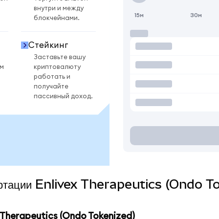
внутри и между
15м
30м
блокчейнами.
Стейкинг
Заставьте вашу
ом
криптовалюту
работать и
получайте
пассивный доход.
вертации Enlivex Therapeutics (Ondo T
Therapeutics (Ondo Tokenized)