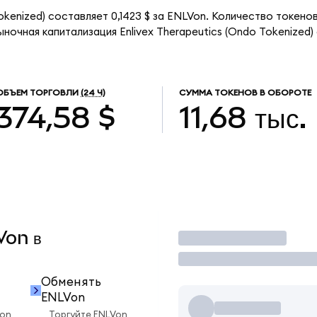
Tokenized) составляет 0,1423 $ за ENLVon. Количество токен
ыночная капитализация Enlivex Therapeutics (Ondo Tokenized)
ОБЪЕМ ТОРГОВЛИ
(24 Ч)
СУММА ТОКЕНОВ В ОБОРОТЕ
374,58 $
11,68 тыс.
Von в
Торговать
Обменять
ENLVon
Von
Торгуйте ENLVon