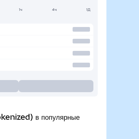
1ч
4ч
1Д
okenized) в популярные