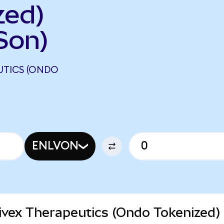
zed)
Son)
UTICS (ONDO
ENLVON
livex Therapeutics (Ondo Tokenized)