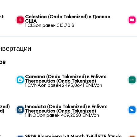
nt
Celestica (Ondo Tokenized) в Доллар
США
1 CLSon равен 313,70 $
нвертации
ов
Carvana (Ondo Tokenized) в Enlivex
Therapeutics (Ondo Tokenized)
1 CVNAon равен 2495,0641 ENLVon
zed)
Innodata (Ondo Tokenized) в Enlivex
d)
Therapeutics (Ondo Tokenized)
1 INODon равен 439,2060 ENLVon
x
SPDR Bloomberg 1-3 Month T-Bill ETF (Ondo