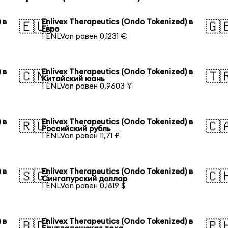
 в
Enlivex Therapeutics (Ondo Tokenized) в
🇪🇺
🇬
Евро
1 ENLVon равен 0,1231 €
 в
Enlivex Therapeutics (Ondo Tokenized) в
🇨🇳
🇹
Китайский юань
1 ENLVon равен 0,9603 ¥
 в
Enlivex Therapeutics (Ondo Tokenized) в
🇷🇺
🇨
Российский рубль
1 ENLVon равен 11,71 ₽
 в
Enlivex Therapeutics (Ondo Tokenized) в
🇸🇬
🇨
Сингапурский доллар
1 ENLVon равен 0,1819 $
 в
Enlivex Therapeutics (Ondo Tokenized) в
🇧🇩
🇵