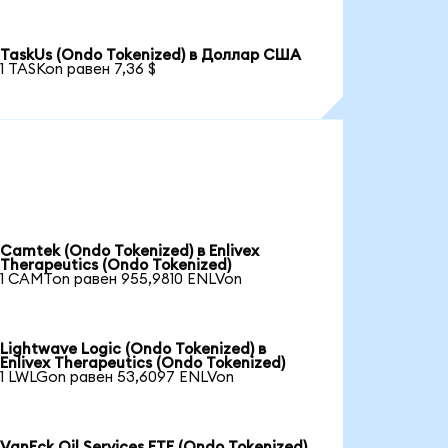
TaskUs (Ondo Tokenized) в Доллар США
1 TASKon равен 7,36 $
Camtek (Ondo Tokenized) в Enlivex
Therapeutics (Ondo Tokenized)
1 CAMTon равен 955,9810 ENLVon
Lightwave Logic (Ondo Tokenized) в
Enlivex Therapeutics (Ondo Tokenized)
1 LWLGon равен 53,6097 ENLVon
VanEck Oil Services ETF (Ondo Tokenized)