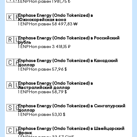
1 ENPHon равен 1 981,75 ₺
Enphase Energy (Ondo Tokenized) в
🇰🇷
Южнокорейская вона
1 ENPHon равен 58 497,83 ₩
Enphase Energy (Ondo Tokenized) в Российский
🇷🇺
рубль
1 ENPHon равен 3 418,15 ₽
Enphase Energy (Ondo Tokenized) в Канадский
🇨🇦
доллар
1 ENPHon равен 57,96 $
Enphase Energy (Ondo Tokenized) в
🇦🇺
Австралийский доллар
1 ENPHon равен 58,79 $
Enphase Energy (Ondo Tokenized) в Сингапурский
🇸🇬
доллар
1 ENPHon равен 53,10 $
Enphase Energy (Ondo Tokenized) в Швейцарский
🇨🇭
франк