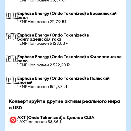
1 ENPHon равен 33,57 CHF
Enphase Energy (Ondo Tokenized) в Бразильский
🇧🇷
реал
1 ENPHon равен 211,79 R$
Enphase Energy (Ondo Tokenized) в
🇧🇩
Бангладешская така
1 ENPHon равен 5 128,03 ৳
Enphase Energy (Ondo Tokenized) в Филиппинское
🇵🇭
песо
1 ENPHon равен 2 522,20 ₱
Enphase Energy (Ondo Tokenized) в Польский
🇵🇱
злотый
1 ENPHon равен 154,37 zł
Конвертируйте другие активы реального мира
в USD
AXT (Ondo Tokenized) в Доллар США
1 AXTIon равен 88,56 $