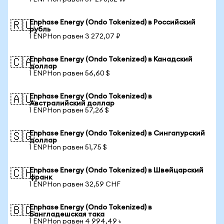
Enphase Energy (Ondo Tokenized) в Российский
🇷🇺
рубль
1 ENPHon равен 3 272,07 ₽
Enphase Energy (Ondo Tokenized) в Канадский
🇨🇦
доллар
1 ENPHon равен 56,60 $
Enphase Energy (Ondo Tokenized) в
🇦🇺
Австралийский доллар
1 ENPHon равен 57,26 $
Enphase Energy (Ondo Tokenized) в Сингапурский
🇸🇬
доллар
1 ENPHon равен 51,75 $
Enphase Energy (Ondo Tokenized) в Швейцарский
🇨🇭
франк
1 ENPHon равен 32,59 CHF
Enphase Energy (Ondo Tokenized) в
🇧🇩
Бангладешская така
1 ENPHon равен 4 994,49 ৳