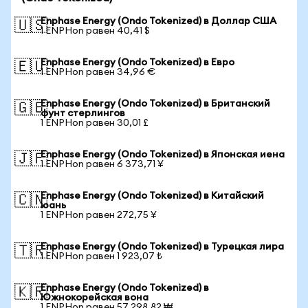
Enphase Energy (Ondo Tokenized) в Доллар США
🇺🇸
1 ENPHon равен 40,41 $
Enphase Energy (Ondo Tokenized) в Евро
🇪🇺
1 ENPHon равен 34,96 €
Enphase Energy (Ondo Tokenized) в Британский
🇬🇧
фунт стерлингов
1 ENPHon равен 30,01 £
Enphase Energy (Ondo Tokenized) в Японская иена
🇯🇵
1 ENPHon равен 6 373,71 ¥
Enphase Energy (Ondo Tokenized) в Китайский
🇨🇳
юань
1 ENPHon равен 272,75 ¥
Enphase Energy (Ondo Tokenized) в Турецкая лира
🇹🇷
1 ENPHon равен 1 923,07 ₺
Enphase Energy (Ondo Tokenized) в
🇰🇷
Южнокорейская вона
1 ENPHon равен 57 298,82 ₩