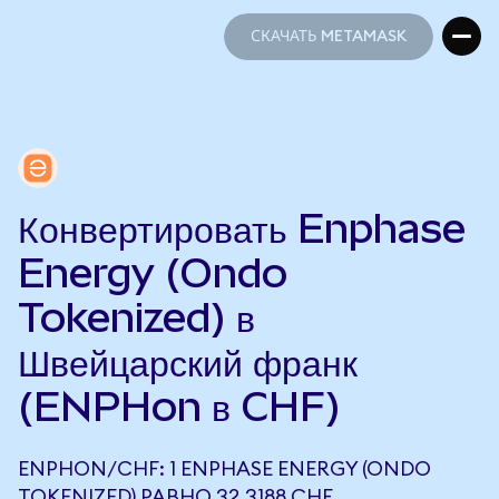
СКАЧАТЬ METAMASK
СКАЧАТЬ METAMASK
Конвертировать Enphase
Energy (Ondo
Tokenized) в
Швейцарский франк
(ENPHon в CHF)
ENPHON/CHF: 1 ENPHASE ENERGY (ONDO
TOKENIZED) РАВНО 32,3188 CHF