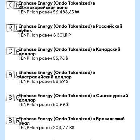
Enphase Energy (Ondo Tokenized) в
🇰🇷
Южнокорейская вона
1 ENPHon равен 56 483,85 ₩
Enphase Energy (Ondo Tokenized) в Российский
🇷🇺
рубль
1 ENPHon равен 3 301,11 ₽
Enphase Energy (Ondo Tokenized) в Канадский
🇨🇦
доллар
1 ENPHon равен 55,78 $
Enphase Energy (Ondo Tokenized) в
🇦🇺
Австралийский доллар
1 ENPHon равен 56,59 $
Enphase Energy (Ondo Tokenized) в Сингапурский
🇸🇬
доллар
1 ENPHon равен 50,99 $
Enphase Energy (Ondo Tokenized) в Бразильский
🇧🇷
реал
1 ENPHon равен 203,77 R$