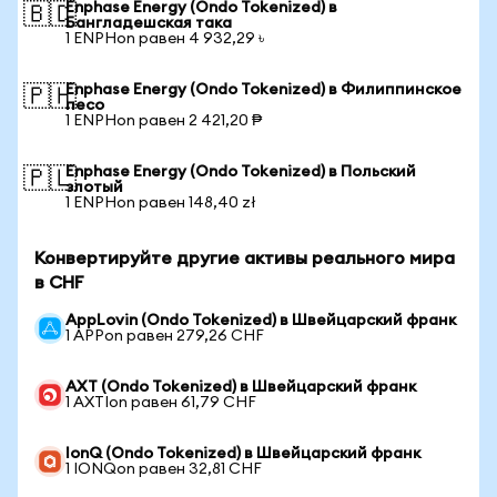
Enphase Energy (Ondo Tokenized) в
🇧🇩
Бангладешская така
1 ENPHon равен 4 932,29 ৳
Enphase Energy (Ondo Tokenized) в Филиппинское
🇵🇭
песо
1 ENPHon равен 2 421,20 ₱
Enphase Energy (Ondo Tokenized) в Польский
🇵🇱
злотый
1 ENPHon равен 148,40 zł
Конвертируйте другие активы реального мира
в CHF
AppLovin (Ondo Tokenized) в Швейцарский франк
1 APPon равен 279,26 CHF
AXT (Ondo Tokenized) в Швейцарский франк
1 AXTIon равен 61,79 CHF
IonQ (Ondo Tokenized) в Швейцарский франк
1 IONQon равен 32,81 CHF