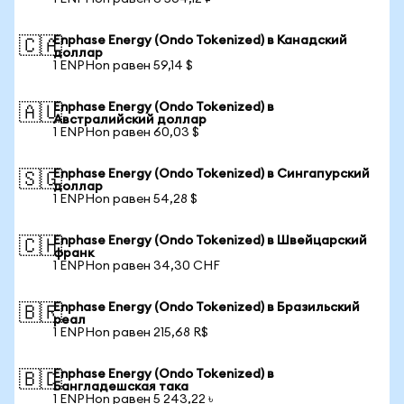
Enphase Energy (Ondo Tokenized) в Канадский
🇨🇦
доллар
1 ENPHon равен 59,14 $
Enphase Energy (Ondo Tokenized) в
🇦🇺
Австралийский доллар
1 ENPHon равен 60,03 $
Enphase Energy (Ondo Tokenized) в Сингапурский
🇸🇬
доллар
1 ENPHon равен 54,28 $
Enphase Energy (Ondo Tokenized) в Швейцарский
🇨🇭
франк
1 ENPHon равен 34,30 CHF
Enphase Energy (Ondo Tokenized) в Бразильский
🇧🇷
реал
1 ENPHon равен 215,68 R$
Enphase Energy (Ondo Tokenized) в
🇧🇩
Бангладешская така
1 ENPHon равен 5 243,22 ৳