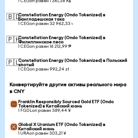
1 CEGon равен 1 361,38 R$
Constellation Energy (Ondo Tokenized) в
🇧🇩
Бангладешская така
1 CEGon равен 32 962,33 ৳
Constellation Energy (Ondo Tokenized) в
🇵🇭
Филиппинское песо
1 CEGon равен 16 212,99 ₱
Constellation Energy (Ondo Tokenized) в Польский
🇵🇱
злотый
1 CEGon равен 992,24 zł
Конвертируйте другие активы реального мира
в CNY
Franklin Responsibly Sourced Gold ETF (Ondo
Tokenized) в Китайский юань
1 FGDLon равен 389,44 ¥
Global X Uranium ETF (Ondo Tokenized) в
Китайский юань
1 URAon равен 303,21 ¥