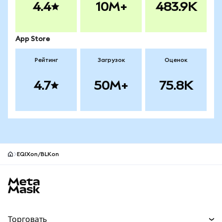
4.4
10M+
483.9K
App Store
Рейтинг
Загрузок
Оценок
4.7
50M+
75.8K
EQIXon/BLKon
Нижний колонтитул сайта MetaMask
Торговать