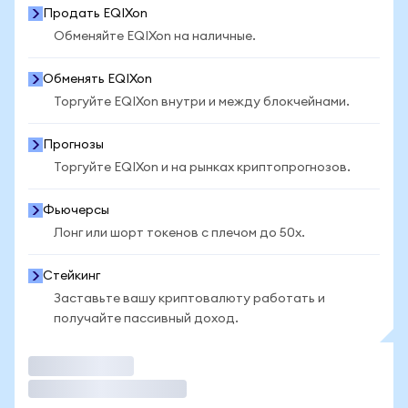
Продать EQIXon
Обменяйте EQIXon на наличные.
Обменять EQIXon
Торгуйте EQIXon внутри и между блокчейнами.
Прогнозы
Торгуйте EQIXon и на рынках криптопрогнозов.
Фьючерсы
Лонг или шорт токенов с плечом до 50x.
Стейкинг
Заставьте вашу криптовалюту работать и
получайте пассивный доход.
Торговать