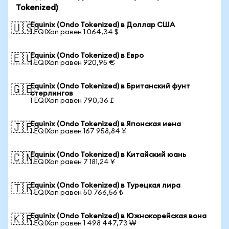
Tokenized)
Equinix (Ondo Tokenized) в Доллар США
🇺🇸
1 EQIXon равен 1 064,34 $
Equinix (Ondo Tokenized) в Евро
🇪🇺
1 EQIXon равен 920,95 €
Equinix (Ondo Tokenized) в Британский фунт
🇬🇧
стерлингов
1 EQIXon равен 790,36 £
Equinix (Ondo Tokenized) в Японская иена
🇯🇵
1 EQIXon равен 167 958,84 ¥
Equinix (Ondo Tokenized) в Китайский юань
🇨🇳
1 EQIXon равен 7 181,24 ¥
Equinix (Ondo Tokenized) в Турецкая лира
🇹🇷
1 EQIXon равен 50 766,56 ₺
Equinix (Ondo Tokenized) в Южнокорейская вона
🇰🇷
1 EQIXon равен 1 498 447,73 ₩